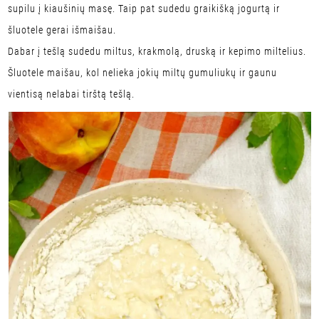
supilu į kiaušinių masę. Taip pat sudedu graikišką jogurtą ir
šluotele gerai išmaišau.
Dabar į tešlą sudedu miltus, krakmolą, druską ir kepimo miltelius.
Šluotele maišau, kol nelieka jokių miltų gumuliukų ir gaunu
vientisą nelabai tirštą tešlą.