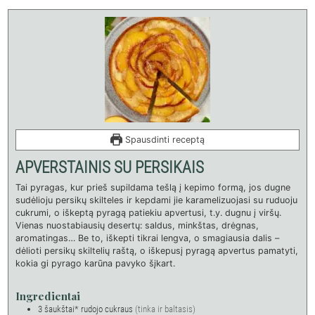
Spausdinti receptą
APVERSTAINIS SU PERSIKAIS
Tai pyragas, kur prieš supildama tešlą į kepimo formą, jos dugne
sudėlioju persikų skilteles ir kepdami jie karamelizuojasi su ruduoju
cukrumi, o iškeptą pyragą patiekiu apvertusi, t.y. dugnu į viršų.
Vienas nuostabiausių desertų: saldus, minkštas, drėgnas,
aromatingas… Be to, iškepti tikrai lengva, o smagiausia dalis –
dėlioti persikų skiltelių raštą, o iškepusį pyragą apvertus pamatyti,
kokia gi pyrago karūna pavyko šįkart.
Ingredientai
3
šaukštai*
rudojo cukraus
(tinka ir baltasis)