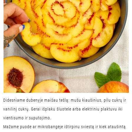
Didesniame dubenyje maišau tešlą: mušu kiaušinius, pilu cukrų ir
vanilinį cukrų. Gerai išplaku šluotele arba elektriniu plaktuvu iki
vientisumo ir suputojimo.
Mažame puode ar mikrobangėje ištirpinu sviestą ir kiek ataušintą