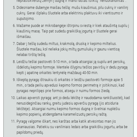
neprasiskverbtų žemyn į dugną ir mano raštas išliktų "nenuskandintas".
Didesniame dubenyje maišau tešlą: mušu kiaušinius, pilu cukrų ir vanilinį
cukrų. Gerai išplaku šluotele arba elektriniu plaktuvu iki vientisumo ir
suputojimo.
Mažame puode ar mikrobangėje ištirpinu sviestą ir kiek ataušintą supilu į
kiaušinių masę. Taip pat sudedu graikišką jogurtą ir šluotele gerai
išmaišau.
Dabar į tešlą sudedu miltus, krakmolą, druską ir kepimo miltelius.
Šluotele maišau, kol nelieka jokių miltų gumuliukų ir gaunu vientisą
nelabai tirštą tešlą.
Leidžiu tešlai pastovėti 5-10 min., o tada atsargiai ją supilu ant persikų,
išdėliotų kepimo formoje. Mentele išlyginu tešlos paviršių ir dedu pyragą
kepti į apatinę orkaitės lentynėlę maždaug 40-50 min.
Iškeptą pyragą ištraukiu iš orkaitės ir leidžiu pastovėti formoje apie 5
min., o tada peiliu apvedusi kepimo formos perimetrą ir įsitikinusi, kad
pyragas neprilipęs prie formos, atsegu ir nuimu formos žiedą.
Laikas apversti pyragą: ant jo dedu lėkštę ir naudodama rankšluostėlį, kad
nenusideginčiau rankų, greitu judesiu apverčiu pyragą (jis atsiduria
lėkštėje). Atsargiai nuimu kepimo formos dugną ir švelniai nuplėšiu
kepimo popierių, atidengdama karamelizuotų persikų raštą.
Pyragą valgome iškart, nes karštas arba katik atvėsintas man jis
skaniausias. Patiekiu su vaniliniais ledais arba graikišku jogurtu, arba be
papildomų priedų.