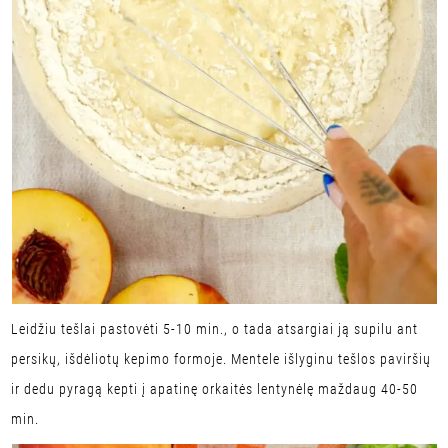
Leidžiu tešlai pastovėti 5-10 min., o tada atsargiai ją supilu ant
persikų, išdėliotų kepimo formoje. Mentele išlyginu tešlos paviršių
ir dedu pyragą kepti į apatinę orkaitės lentynėlę maždaug 40-50
min.