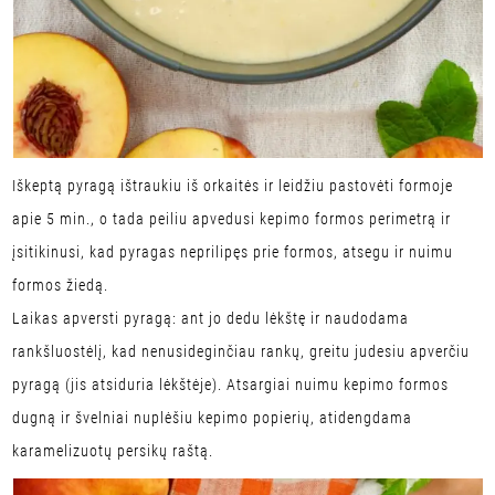
Iškeptą pyragą ištraukiu iš orkaitės ir leidžiu pastovėti formoje
apie 5 min., o tada peiliu apvedusi kepimo formos perimetrą ir
įsitikinusi, kad pyragas neprilipęs prie formos, atsegu ir nuimu
formos žiedą.
Laikas apversti pyragą: ant jo dedu lėkštę ir naudodama
rankšluostėlį, kad nenusideginčiau rankų, greitu judesiu apverčiu
pyragą (jis atsiduria lėkštėje). Atsargiai nuimu kepimo formos
dugną ir švelniai nuplėšiu kepimo popierių, atidengdama
karamelizuotų persikų raštą.