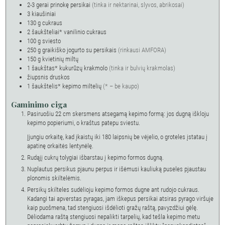
2-3
gerai prinokę persikai
(tinka ir nektarinai, slyvos, abrikosai)
3
kiaušiniai
130
g
cukraus
2
šaukšteliai*
vanilinio cukraus
100
g
sviesto
250
g
graikiško jogurto su persikais
(rinkausi AMFORA)
150
g
kvietinių miltų
1
šaukštas*
kukurūzų krakmolo
(tinka ir bulvių krakmolas)
žiupsnis druskos
1
šaukštelis*
kepimo miltelių
(* – be kaupo)
Gaminimo eiga
Pasiruošiu 22 cm skersmens atsegamą kepimo formą: jos dugną iškloju
kepimo popieriumi, o kraštus patepu sviestu.
Įjungiu orkaitę, kad įkaistų iki 180 laipsnių be vėjelio, o groteles įstatau į
apatinę orkaitės lentynėlę.
Rudąjį cukrų tolygiai išbarstau į kepimo formos dugną.
Nuplautus persikus pjaunu perpus ir išėmusi kauliuką puseles pjaustau
plonomis skiltelėmis.
Persikų skilteles sudėlioju kepimo formos dugne ant rudojo cukraus.
Kadangi tai apverstas pyragas, jam iškepus persikai atsiras pyrago viršuje
kaip puošmena, tad stengiuosi išdėlioti gražų raštą, pavyzdžiui gėlę.
Dėliodama raštą stengiuosi nepalikti tarpelių, kad tešla kepimo metu