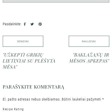
Pasidalinkite:
SENESNI
NAUJESNI
"UŽKEPTI GRIKIŲ
"BAKLAŽANŲ IR
LIETINIAI SU PLĖŠYTA
MĖSOS APKEPAS"
MĖSA"
PARAŠYKITE KOMENTARĄ
El. pašto adresas nebus skelbiamas.
Būtini laukeliai pažymėti
*
Recipe Rating