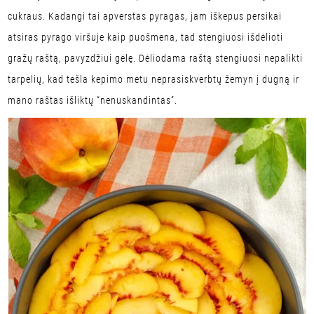
cukraus. Kadangi tai apverstas pyragas, jam iškepus persikai
atsiras pyrago viršuje kaip puošmena, tad stengiuosi išdėlioti
gražų raštą, pavyzdžiui gėlę. Dėliodama raštą stengiuosi nepalikti
tarpelių, kad tešla kepimo metu neprasiskverbtų žemyn į dugną ir
mano raštas išliktų “nenuskandintas”.