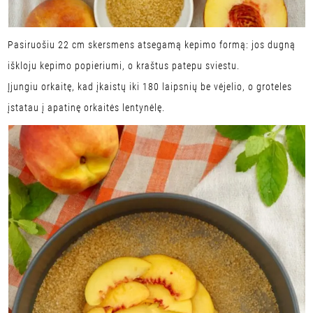
Pasiruošiu 22 cm skersmens atsegamą kepimo formą: jos dugną
iškloju kepimo popieriumi, o kraštus patepu sviestu.
Įjungiu orkaitę, kad įkaistų iki 180 laipsnių be vėjelio, o groteles
įstatau į apatinę orkaitės lentynėlę.