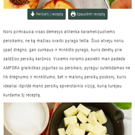
Peršokti į receptą
Spausdinti receptą
Nors pirmiausia visas dėmesys atitenka karamelizuotiems
persikams, ne ką mažiau svarbi pyrago tešla. Šiuo atveju noriu
ypač drėgno, gan sunkaus ir minkšto pyrago, kuris derėtų prie
saldžios persikų karūnos. Visiems norams pasiekti man padeda
AMFORA graikiškas jogurtas su persikais, pyragui suteikdamas ne
tik drėgnumo ir minkštumo, bet ir malonų persikų poskonį, kuris
idealiai išpildė mano persikų apverstainio viziją, kurią turėjau
kurdama šį receptą.