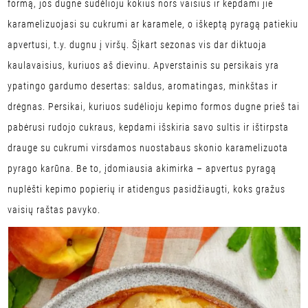
formą, jos dugne sudėlioju kokius nors vaisius ir kepdami jie
karamelizuojasi su cukrumi ar karamele, o iškeptą pyragą patiekiu
apvertusi, t.y. dugnu į viršų. Šįkart sezonas vis dar diktuoja
kaulavaisius, kuriuos aš dievinu. Apverstainis su persikais yra
ypatingo gardumo desertas: saldus, aromatingas, minkštas ir
drėgnas. Persikai, kuriuos sudėlioju kepimo formos dugne prieš tai
pabėrusi rudojo cukraus, kepdami išskiria savo sultis ir ištirpsta
drauge su cukrumi virsdamos nuostabaus skonio karamelizuota
pyrago karūna. Be to, įdomiausia akimirka – apvertus pyragą
nuplėšti kepimo popierių ir atidengus pasidžiaugti, koks gražus
vaisių raštas pavyko.