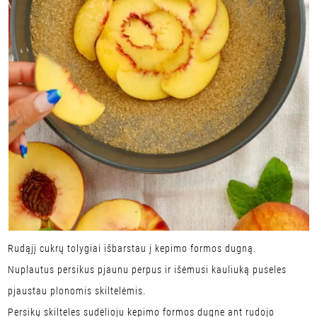
Rudąjį cukrų tolygiai išbarstau į kepimo formos dugną.
Nuplautus persikus pjaunu perpus ir išėmusi kauliuką puseles
pjaustau plonomis skiltelėmis.
Persikų skilteles sudėlioju kepimo formos dugne ant rudojo