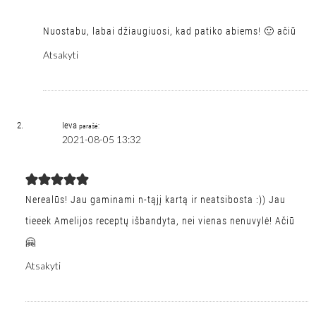
Nuostabu, labai džiaugiuosi, kad patiko abiems! 🙂 ačiū
Atsakyti
Ieva
parašė:
2021-08-05 13:32
Nerealūs! Jau gaminami n-tąjį kartą ir neatsibosta :)) Jau
tieeek Amelijos receptų išbandyta, nei vienas nenuvylė! Ačiū
🤗
Atsakyti