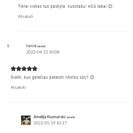
Tikrai viskas tuo paskyta, nuostabu! Ačiū labai 🙂
Atsakyti
Kamilė
parašė:
2022-04-21 10:08
Sveiki, kuo galėčiau pakeisti rikotos sūrį? 🙂
Atsakyti
Amelija Kuzmarskė
parašė:
2022-05-19 10:17