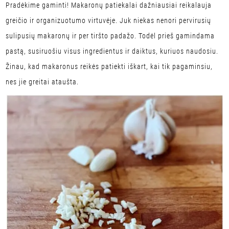
Pradėkime gaminti! Makaronų patiekalai dažniausiai reikalauja
greičio ir organizuotumo virtuvėje. Juk niekas nenori pervirusių
sulipusių makaronų ir per tiršto padažo. Todėl prieš gamindama
pastą, susiruošiu visus ingredientus ir daiktus, kuriuos naudosiu.
Žinau, kad makaronus reikės patiekti iškart, kai tik pagaminsiu,
nes jie greitai ataušta.