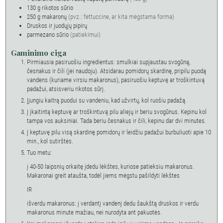
130
g
rikotos sūrio
250
g
makaronų
(pvz.: fettuccine, ar kita mėgstama forma)
Druskos ir juodųjų pipirų
parmezano sūrio
(patiekimui)
Gaminimo eiga
Pirmiausia pasiruošiu ingredientus: smulkiai supjaustau svogūną,
česnakus ir čili (jei naudoju). Atsidarau pomidorų skardinę, pripilu puodą
vandens (kuriame virsiu makaronus), pasiruošiu keptuvę ar troškintuvą
padažui, atsisveriu rikotos sūrį.
Įjungiu kaitrą puodui su vandeniu, kad užvirtų, kol ruošiu padažą.
Į įkaitintą keptuvę ar troškintuvą pilu aliejų ir beriu svogūnus. Kepinu kol
tampa vos auksiniai. Tada beriu česnakus ir čili, kepinu dar dvi minutes.
Į keptuvę pilu visą skardinę pomidorų ir leidžiu padažui burbuliuoti apie 10
min., kol sutirštės.
Tuo metu:
į 40-50 laipsnių orkaitę įdedu lėkštes, kuriose patieksiu makaronus.
Makaronai greit ataušta, todėl jiems mėgstu pašildyti lėkštes
IR
išverdu makaronus: į verdantį vandenį dedu šaukštą druskos ir verdu
makaronus minute mažiau, nei nurodyta ant pakuotės.