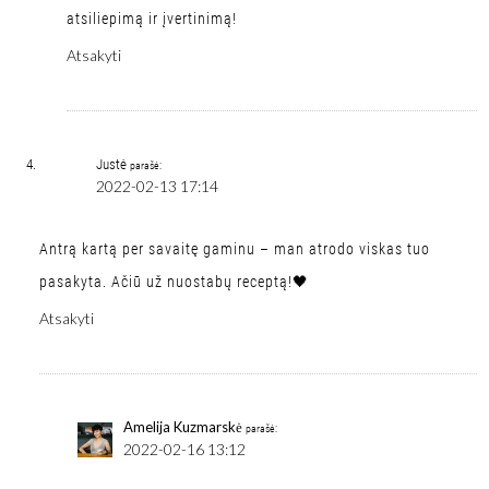
atsiliepimą ir įvertinimą!
Atsakyti
Justė
parašė:
2022-02-13 17:14
Antrą kartą per savaitę gaminu – man atrodo viskas tuo
pasakyta. Ačiū už nuostabų receptą!🖤
Atsakyti
Amelija Kuzmarskė
parašė:
2022-02-16 13:12