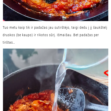
Tuo metu kaip tik ir padažas jau sutirštėjo, taigi dedu į jį šaukštelį
druskos (be kaupo) ir rikotos sūrį. Išmaišau. Bet padažas per
tirštas…