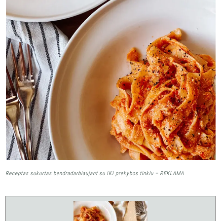
Receptas sukurtas bendradarbiaujant su IKI prekybos tinklu – REKLAMA