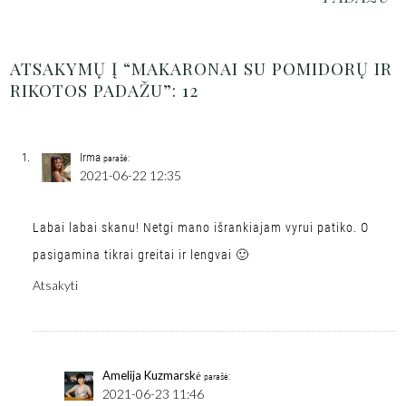
ATSAKYMŲ Į “MAKARONAI SU POMIDORŲ IR
RIKOTOS PADAŽU”: 12
Irma
parašė:
2021-06-22 12:35
Labai labai skanu! Netgi mano išrankiajam vyrui patiko. O
pasigamina tikrai greitai ir lengvai 🙂
Atsakyti
Amelija Kuzmarskė
parašė:
2021-06-23 11:46