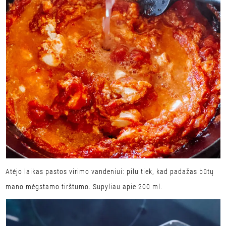
Atėjo laikas pastos virimo vandeniui: pilu tiek, kad padažas būtų
mano mėgstamo tirštumo. Supyliau apie 200 ml.