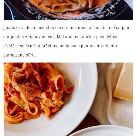
Į padažą sudedu nukoštus makaronus ir išmaišau. Jei reikia, pilu
dar pastos virimo vandens. Makaronus patiekiu pašildytose
lėkštėse su šviežiai grūstais juodaisiais pipirais ir tarkuotu
parmezano sūriu.