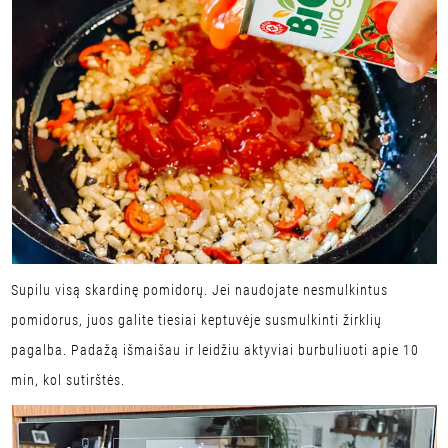
Supilu visą skardinę pomidorų. Jei naudojate nesmulkintus
pomidorus, juos galite tiesiai keptuvėje susmulkinti žirklių
pagalba. Padažą išmaišau ir leidžiu aktyviai burbuliuoti apie 10
min, kol sutirštės.