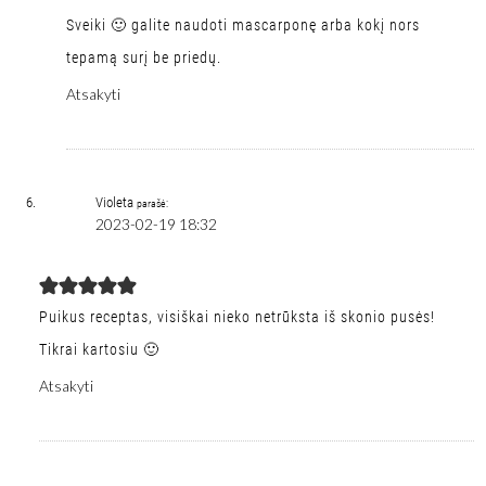
Sveiki 🙂 galite naudoti mascarponę arba kokį nors
tepamą surį be priedų.
Atsakyti
Violeta
parašė:
2023-02-19 18:32
Puikus receptas, visiškai nieko netrūksta iš skonio pusės!
Tikrai kartosiu 🙂
Atsakyti