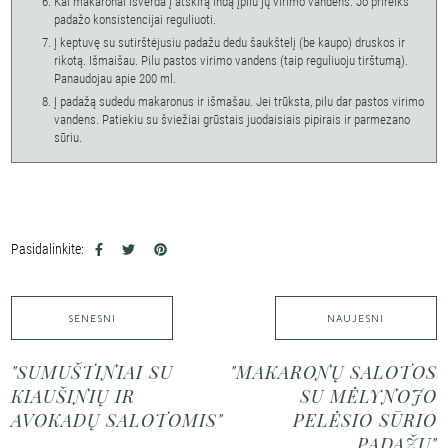
Kai makaronai išverda į atskirą indą įpilu jų virimo vandens. Jo prireiks
padažo konsistencijai reguliuoti.
Į keptuvę su sutirštėjusiu padažu dedu šaukštelį (be kaupo) druskos ir
rikotą. Išmaišau. Pilu pastos virimo vandens (taip reguliuoju tirštumą).
Panaudojau apie 200 ml.
Į padažą sudedu makaronus ir išmašau. Jei trūksta, pilu dar pastos virimo
vandens. Patiekiu su šviežiai grūstais juodaisiais pipirais ir parmezano
sūriu.
Pasidalinkite:
SENESNI
NAUJESNI
"SUMUŠTINIAI SU
"MAKARONŲ SALOTOS
KIAUŠINIŲ IR
SU MĖLYNOJO
AVOKADŲ SALOTOMIS"
PELĖSIO SŪRIO
PADAŽU"