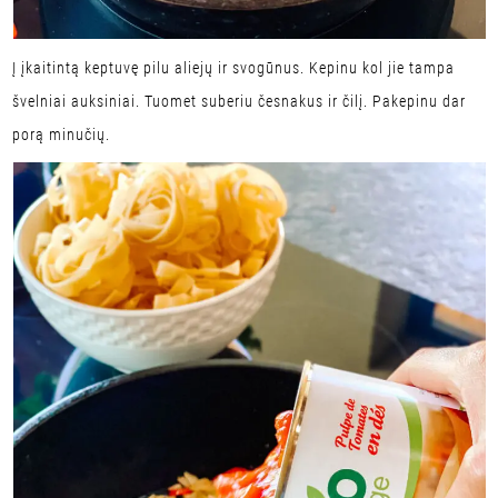
Į įkaitintą keptuvę pilu aliejų ir svogūnus. Kepinu kol jie tampa
švelniai auksiniai. Tuomet suberiu česnakus ir čilį. Pakepinu dar
porą minučių.