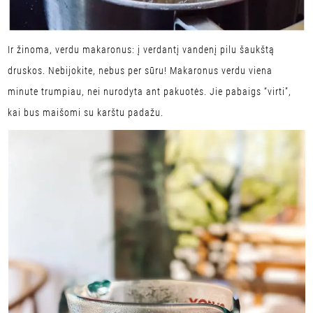
Ir žinoma, verdu makaronus: į verdantį vandenį pilu šaukštą
druskos. Nebijokite, nebus per sūru! Makaronus verdu viena
minute trumpiau, nei nurodyta ant pakuotės. Jie pabaigs “virti”,
kai bus maišomi su karštu padažu.