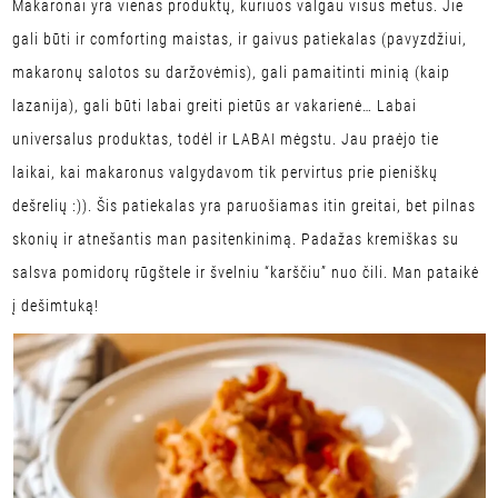
Makaronai yra vienas produktų, kuriuos valgau visus metus. Jie
gali būti ir comforting maistas, ir gaivus patiekalas (pavyzdžiui,
makaronų salotos su daržovėmis), gali pamaitinti minią (kaip
lazanija), gali būti labai greiti pietūs ar vakarienė… Labai
universalus produktas, todėl ir LABAI mėgstu. Jau praėjo tie
laikai, kai makaronus valgydavom tik pervirtus prie pieniškų
dešrelių :)). Šis patiekalas yra paruošiamas itin greitai, bet pilnas
skonių ir atnešantis man pasitenkinimą. Padažas kremiškas su
salsva pomidorų rūgštele ir švelniu “karščiu” nuo čili. Man pataikė
į dešimtuką!