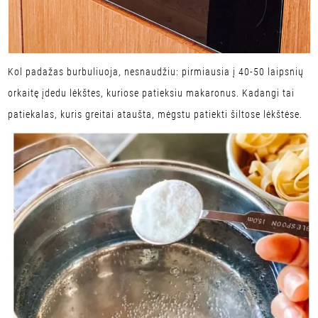
Kol padažas burbuliuoja, nesnaudžiu: pirmiausia į 40-50 laipsnių
orkaitę įdedu lėkštes, kuriose patieksiu makaronus. Kadangi tai
patiekalas, kuris greitai ataušta, mėgstu patiekti šiltose lėkštėse.