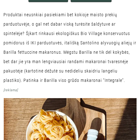
Produktai neusnkiai pasiekiami bet kokioje maisto prekių
parduotuvėje, o gal net dabar viską turėsite šaldytuve ar
spintelėje? Šįkart rinkausi ekologiškus Bio Village konservuotus
pomidorus iš IKI parduotuvės, itališką Santolino alyvuogių aliejų ir
Barilla fettuccine makaronus. Mėgstu Barilla ne tik dėl kokybės,
bet dar jie yra man lengviausiai randami makaronai tvaresnėje
pakuotėje (kartotinė dėžutė su nedideliu skaidriu langeliu
plastiko). Patinka ir Barilla viso grūdo makaronai “Integrale”.
[reklama]