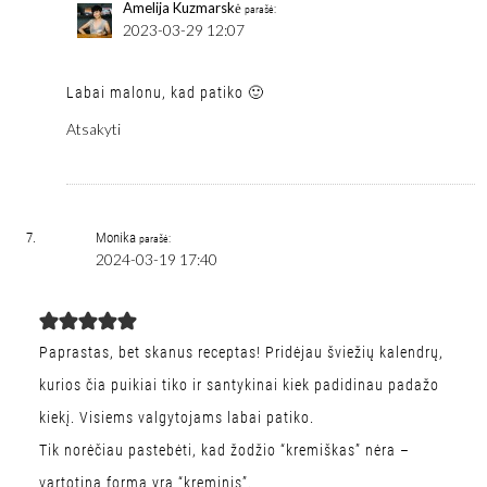
Amelija Kuzmarskė
parašė:
2023-03-29 12:07
Labai malonu, kad patiko 🙂
Atsakyti
Monika
parašė:
2024-03-19 17:40
Paprastas, bet skanus receptas! Pridėjau šviežių kalendrų,
kurios čia puikiai tiko ir santykinai kiek padidinau padažo
kiekį. Visiems valgytojams labai patiko.
Tik norėčiau pastebėti, kad žodžio “kremiškas” nėra –
vartotina forma yra “kreminis”.