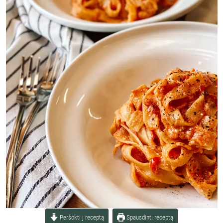
Peršokti į receptą
Spausdinti receptą