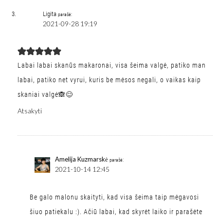
Ligita
parašė:
2021-09-28 19:19
Labai labai skanūs makaronai, visa šeima valgė, patiko man
labai, patiko net vyrui, kuris be mėsos negali, o vaikas kaip
skaniai valgė🙈😊
Atsakyti
Amelija Kuzmarskė
parašė:
2021-10-14 12:45
Be galo malonu skaityti, kad visa šeima taip mėgavosi
šiuo patiekalu :). Ačiū labai, kad skyrėt laiko ir parašėte