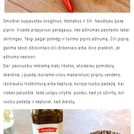
Smulkiai supjaustau svogūnus, česnakus ir čili. Naudojau pusę
pipiro. Visada prapjovusi paragauju, nes aštrumas pasitaiko labai
skirtingas. Taigi pagal pomėgį ir turimo pipiro aštrumą. Čili pipirą
galima keisti džiovintais čili dribsniais arba išvis praleisti, jei
aštrumo nesinori.
Dar: pasiruošiu reikiamą kiekį rikotos, atsidarau pomidorų
skardinę, į puodą (kuriame virsiu makaronus) pripilu vandens,
išsitraukiu troškintuvą arba keptuvę, kurioje ruošiu padažą. Kai
viskas paruošta, tada jungiu viryklę: puodui, kad jis užvirtų, kol
ruošiu padažą ir keptuvei, kad įkaistų.