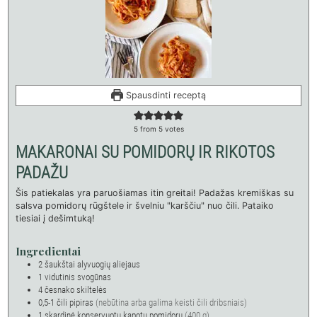
Spausdinti receptą
5
from
5
votes
MAKARONAI SU POMIDORŲ IR RIKOTOS
PADAŽU
Šis patiekalas yra paruošiamas itin greitai! Padažas kremiškas su
salsva pomidorų rūgštele ir švelniu "karščiu" nuo čili. Pataiko
tiesiai į dešimtuką!
Ingredientai
2
šaukštai alyvuogių aliejaus
1
vidutinis svogūnas
4
česnako skiltelės
0,5-1
čili pipiras
(nebūtina arba galima keisti čili dribsniais)
1
skardinė konservuotų kapotų pomidorų
(400 g)