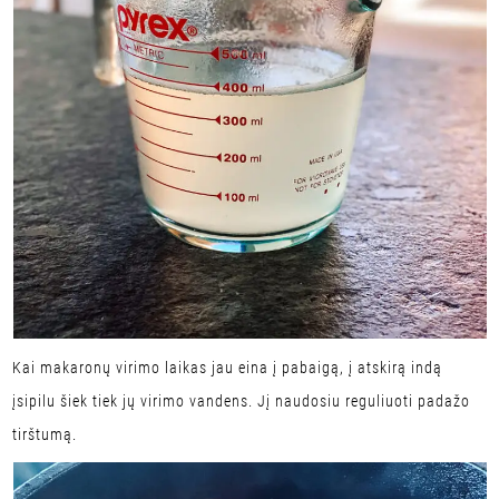
Kai makaronų virimo laikas jau eina į pabaigą, į atskirą indą
įsipilu šiek tiek jų virimo vandens. Jį naudosiu reguliuoti padažo
tirštumą.