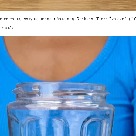
ingredientus, išskyrus uogas ir šokoladą. Renkuosi “Pieno Žvaigždžių ”
s masės.