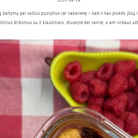
2025-08-26
g baltymų per sočius pusryčius (ar vakarienę – kad ir kas plukdo jūsų l
inius dribsnius su 2 kiaušiniais, druskyte bei vanile, o ant viršaus už