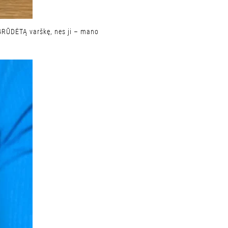
 GRŪDĖTĄ varškę, nes ji – mano