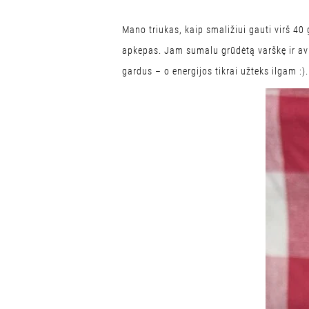
Mano triukas, kaip smaližiui gauti virš 40 
apkepas. Jam sumalu grūdėtą varškę ir aviž
gardus – o energijos tikrai užteks ilgam :).