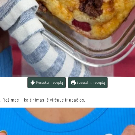
Peršokti į receptą
Spausdinti receptą
ų. Režimas – kaitinimas iš viršaus ir apačios.