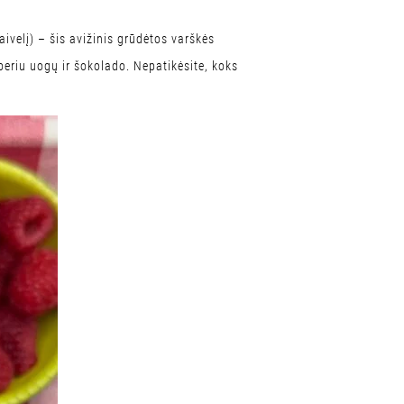
aivelį) – šis avižinis grūdėtos varškės
beriu uogų ir šokolado. Nepatikėsite, koks