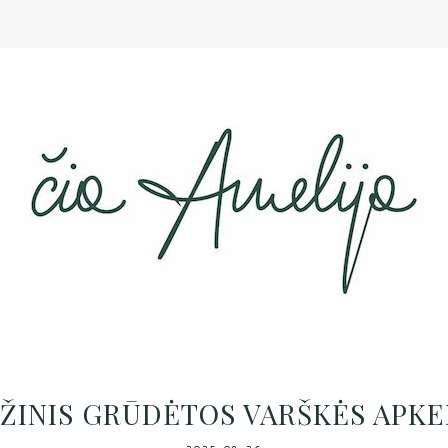
IŽINIS GRŪDĖTOS VARŠKĖS APKE