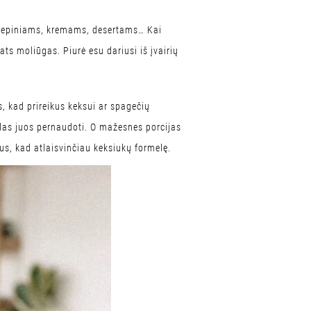
 kepiniams, kremams, desertams… Kai
ts moliūgas. Piurė esu dariusi iš įvairių
, kad prireikus keksui ar spagečių
būdas juos pernaudoti. O mažesnes porcijas
ius, kad atlaisvinčiau keksiukų formelę.