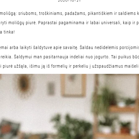
2020-10-21
 moliūgą: sriuboms, troškiniams, padažams, pikantiškiem ir saldiems
ti moliūgų piurė. Paprastai pagaminama ir labai universali, kaip ir pa
a tinka!
mai arba laikyti šaldytuve apie savaitę. Šaldau nedidelėmis porcijomis
ek reikia. Šaldymui man pasitarnauja indeliai nuo jogurto. Tai puikus 
i piurė užšąla, išimu ją iš formelių ir perkeliu į užspaudžiamus maišel