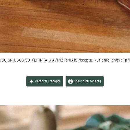
ŪGŲ SRIUBOS SU KEPINTAIS AVINŽIRNIAIS
receptą, kuriame lengvai prit
Peršokti į receptą
Spausdinti receptą