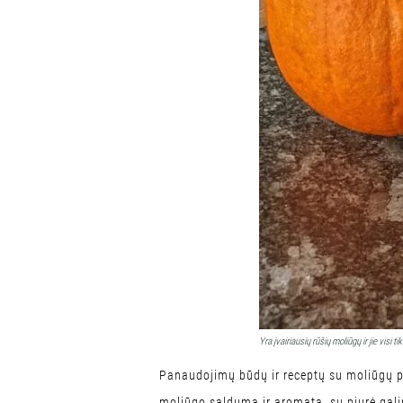
Yra įvairiausių rūšių moliūgų ir jie visi t
Panaudojimų būdų ir receptų su moliūgų piu
moliūgo saldumą ir aromatą, su piurė gali