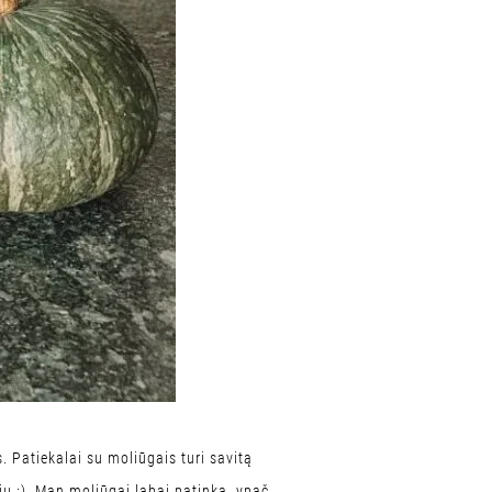
. Patiekalai su moliūgais turi savitą
u :). Man moliūgai labai patinka, ypač