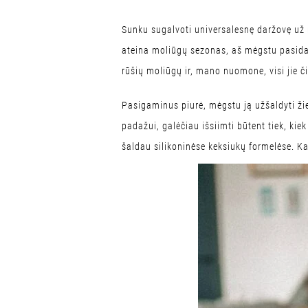
Sunku sugalvoti universalesnę daržovę už
ateina moliūgų sezonas, aš mėgstu pasidary
rūšių moliūgų ir, mano nuomone, visi jie či
Pasigaminus piurė, mėgstu ją užšaldyti žie
padažui, galėčiau išsiimti būtent tiek, ki
šaldau silikoninėse keksiukų formelėse. Ka