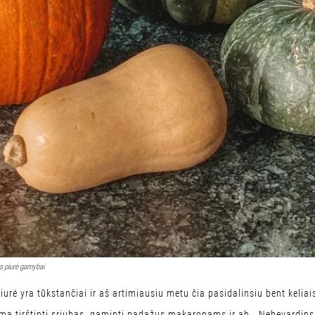
iks piurė gamybai
rė yra tūkstančiai ir aš artimiausiu metu čia pasidalinsiu bent keliais
ma tirštinti sriubas, gaminti padažus makaronams ir ah… Nebevardinsi