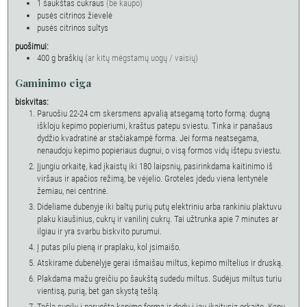
1
šaukštas
cukraus
(be kaupo)
pusės citrinos žievelė
pusės citrinos sultys
puošimui:
400
g
braškių
(ar kitų mėgstamų uogų / vaisių)
Gaminimo eiga
biskvitas:
Paruošiu 22-24 cm skersmens apvalią atsegamą torto formą: dugną
iškloju kepimo popieriumi, kraštus patepu sviestu. Tinka ir panašaus
dydžio kvadratinė ar stačiakampė forma. Jei forma neatsegama,
nenaudoju kepimo popieriaus dugnui, o visą formos vidų ištepu sviestu.
Įjungiu orkaitę, kad įkaistų iki 180 laipsnių, pasirinkdama kaitinimo iš
viršaus ir apačios režimą, be vėjelio. Groteles įdedu viena lentynėle
žemiau, nei centrinė.
Dideliame dubenyje iki baltų purių putų elektriniu arba rankiniu plaktuvu
plaku kiaušinius, cukrų ir vanilinį cukrų. Tai užtrunka apie 7 minutes ar
ilgiau ir yra svarbu biskvito purumui.
Į putas pilu pieną ir praplaku, kol įsimaišo.
Atskirame dubenėlyje gerai išmaišau miltus, kepimo miltelius ir druską.
Plakdama mažu greičiu po šaukštą sudedu miltus. Sudėjus miltus turiu
vientisą, purią, bet gan skystą tešlą.
Tešlą supilu į paruoštą kepimo formą ir dedu į jau įkaitusią orkaitę. Kepu