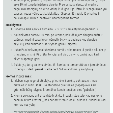
apie 30 min., nedarinėdama durelių. Praėjus pusvalandžiui, mediniu
pagaliuku smeigiu į biskvito vidurį iki dugno ir jei ištraukus pagaliukas yra
sausas, neapsivėlęs tešla, biskvitas iškeptas. Ištraukiu iš orkaitės ir
palieku apie 10 min. pastovėti neatsegdama formos.
sulaistymas:
Dubenyje arba ąsotyje sumaišau visus tris sulaistymo ingredientus.
Kai biskvitas pastovi 10 min. po kepimo, neleidžiu jam daugiau aušti ir
paėmusi medinį pagaliuką (iešmelį), biskvite padarau kuo daugiau
skylučių, kad būsimas sulaistymas geriau įsigertų.
Subadžius biskvitą neskubėdama samčiu arba tiesiai iš ąsočio pilu ant jo
trijų pienų mišinį. Pilu lėtai tolygiai ant viso biskvito paviršiaus, kad
skystis spėtų įsigerti.
Sulaistytą tortą palieku atvėsti iki kambario temperatūros ir jam atvėsus
uždengiu ir dedu pernakt (arba bent 3-4 valandoms) į šaldytuvą.
kremas ir puošimas:
Į dubenį supilu gerai atšaldytą grietinėlę, šaukštą cukraus, citrinos
žieveles ir sultis. Plaku iki standžios grietinėlės (neperplaku, kad
grietinėlė būtų tolygios kremiškos konsistencijos, o ne "gabalais").
Kremą sukraunu ant atšaldyto biskvito ir paskirstau taip, kad nesiektų
pačių biskvito kraštelių, nes dar ant viršaus dėsiu braškes ir nenoriu, kad
kremas nuslystų.
*jei norisi tortą pasiruošti iš anksto, galima šiame žingsnyje sustoti ir tortą vėl dėti į