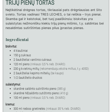
TRIJŲ PIENŲ TORTAS
Neįtikėtinai drėgnas tortas, tikriausiai pats drėgniausias ant šito
svieto. Tortas vadinasi TRES LECHES, o tai reiškia – trys pienai.
Skamba gal ir keistokai, bet tuoj paaiškinsiu: biskvitas yra
sulaistytas nežmonišku kiekiu trijų pienų mišinio, t.y. saldintas bei
nesaldintas sutirštintas pienas plius įprastas pienas.
Ingredientai
biskvitui:
4
kiaušiniai
150
g
cukraus
2
šaukšteliai
vanilinio cukraus
120
ml
pieno
(rinkausi 3,5 % rieb. DVARO)
230
g
kvietinių miltų
(rekomenduoju ekstra miltus, t.y. 405D)
2
šaukšteliai
kepimo miltelių
(be kaupo)
1/2
šaukštelio
druskos
sulaistymui:
skardinė saldinto sutirštinto pieno
(385 g)
skardinė NEsaldinto sutištinto pieno
(410 g)
100
ml
pieno
(rinkausi 3,5 % rieb. DVARO)
kremui:
300
ml
riebios grietinėlės
(rinkausi 35 % rieb. DVARO)