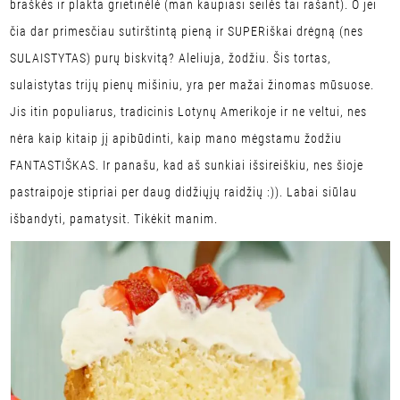
braškės ir plakta grietinėlė (man kaupiasi seilės tai rašant). O jei
čia dar primesčiau sutirštintą pieną ir SUPERiškai drėgną (nes
SULAISTYTAS) purų biskvitą? Aleliuja, žodžiu. Šis tortas,
sulaistytas trijų pienų mišiniu, yra per mažai žinomas mūsuose.
Jis itin populiarus, tradicinis Lotynų Amerikoje ir ne veltui, nes
nėra kaip kitaip jį apibūdinti, kaip mano mėgstamu žodžiu
FANTASTIŠKAS. Ir panašu, kad aš sunkiai išsireiškiu, nes šioje
pastraipoje stipriai per daug didžiųjų raidžių :)). Labai siūlau
išbandyti, pamatysit. Tikėkit manim.