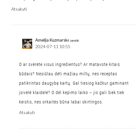
Atsakyti
Amelija Kuzmarskė
parašė:
2024-07-11 10:55
O ar svėrėte visus ingredientus? Ar matavote kitais
būdais? Nesiūlau dėti mažiau miltų, nes receptas
patikrintas daugybę kartų. Gal tiesiog kažkur gaminant
įsivėlė klaidelė? O dėl kepimo laiko – jis gali šiek tiek
keistis, nes orkaitės būna labai skirtingos.
Atsakyti