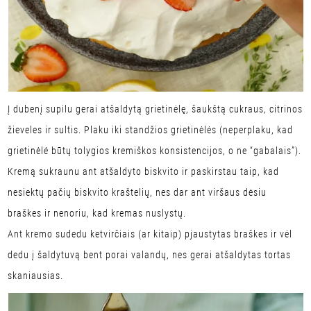
Į dubenį supilu gerai atšaldytą grietinėlę, šaukštą cukraus, citrinos
žieveles ir sultis. Plaku iki standžios grietinėlės (neperplaku, kad
grietinėlė būtų tolygios kremiškos konsistencijos, o ne “gabalais”).
Kremą sukraunu ant atšaldyto biskvito ir paskirstau taip, kad
nesiektų pačių biskvito kraštelių, nes dar ant viršaus dėsiu
braškes ir nenoriu, kad kremas nuslystų.
Ant kremo sudedu ketvirčiais (ar kitaip) pjaustytas braškes ir vėl
dedu į šaldytuvą bent porai valandų, nes gerai atšaldytas tortas
skaniausias.