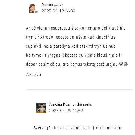
Dainora
parašė:
2025-04-19 16:30
Ar aš viena nesupratau šito komentaro dėl kiaušinių
trynių? Atrodo recepte parašyta kad kiaušinius
suplakti, nėra parašyta kad atskirti trynius nuo
baltymo? Pyragas iškeptas su visais kiaušiniais ir
dabar pasimečiau, tris kartus tekstą peržiūrėjau 🤣😅
Atsakyti
Amelija Kuzmarskė
parašė:
2025-04-29 11:52
Sveiki, jūs teisi dėl komentaro. Į klausimą apie