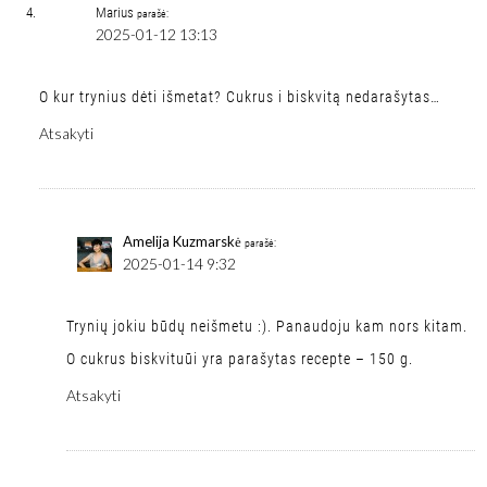
Marius
parašė:
2025-01-12 13:13
O kur trynius dėti išmetat? Cukrus i biskvitą nedarašytas…
Atsakyti
Amelija Kuzmarskė
parašė:
2025-01-14 9:32
Trynių jokiu būdų neišmetu :). Panaudoju kam nors kitam.
O cukrus biskvituūi yra parašytas recepte – 150 g.
Atsakyti