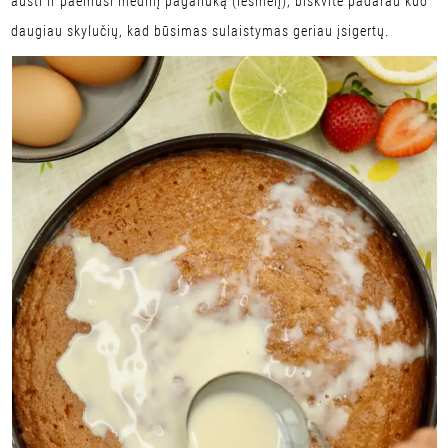
aušti ir paėmusi medinį pagaliuką (iešmelį), biskvite padarau kuo
daugiau skylučių, kad būsimas sulaistymas geriau įsigertų.