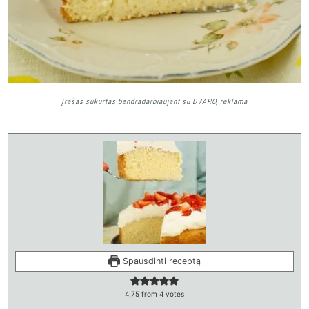
Įrašas sukurtas bendradarbiaujant su DVARO, reklama
Spausdinti receptą
4.75
from
4
votes