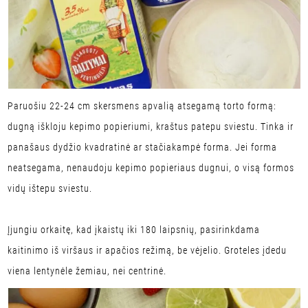
Paruošiu 22-24 cm skersmens apvalią atsegamą torto formą:
dugną iškloju kepimo popieriumi, kraštus patepu sviestu. Tinka ir
panašaus dydžio kvadratinė ar stačiakampė forma. Jei forma
neatsegama, nenaudoju kepimo popieriaus dugnui, o visą formos
vidų ištepu sviestu.
Įjungiu orkaitę, kad įkaistų iki 180 laipsnių, pasirinkdama
kaitinimo iš viršaus ir apačios režimą, be vėjelio. Groteles įdedu
viena lentynėle žemiau, nei centrinė.