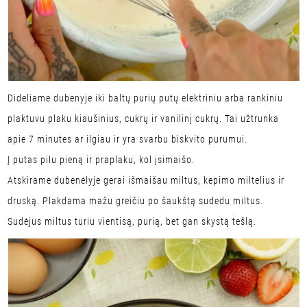
Dideliame dubenyje iki baltų purių putų elektriniu arba rankiniu
plaktuvu plaku kiaušinius, cukrų ir vanilinį cukrų. Tai užtrunka
apie 7 minutes ar ilgiau ir yra svarbu biskvito purumui.
Į putas pilu pieną ir praplaku, kol įsimaišo.
Atskirame dubenėlyje gerai išmaišau miltus, kepimo miltelius ir
druską. Plakdama mažu greičiu po šaukštą sudedu miltus.
Sudėjus miltus turiu vientisą, purią, bet gan skystą tešlą.