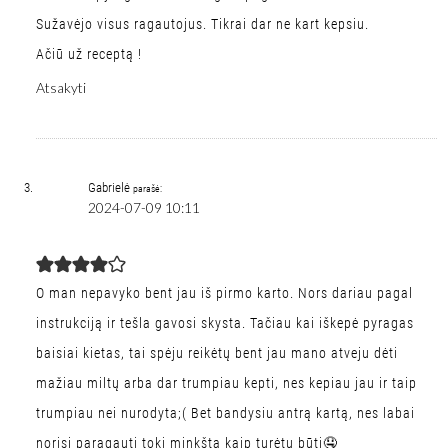
Sužavėjo visus ragautojus. Tikrai dar ne kart kepsiu.
Ačiū už receptą !
Atsakyti
Gabrielė
parašė:
2024-07-09 10:11
O man nepavyko bent jau iš pirmo karto. Nors dariau pagal
instrukciją ir tešla gavosi skysta. Tačiau kai iškepė pyragas
baisiai kietas, tai spėju reikėtų bent jau mano atveju dėti
mažiau miltų arba dar trumpiau kepti, nes kepiau jau ir taip
trumpiau nei nurodyta;( Bet bandysiu antrą kartą, nes labai
norisi paragauti tokį minkštą kaip turėtų būti🤤