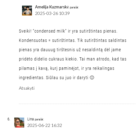
Amelija Kuzmarskė
parašė:
2025-03-26 10:39
Sveiki! “condensed milk” ir yra sutirštintas pienas.
Kondensuotas = sutirštintas. Tik sutirštintas saldintas
pienas yra dauuug tirštesnis už nesaldintą dėl jame
pridėto didelio cukraus kiekio. Tai man atrodo, kad tas
pilamas į kavą, kurį paminėjot, ir yra reikalingas
ingredientas. Siūlau su juo ir daryti 🙂
Atsakyti
Lina
parašė:
2025-06-22 16:32