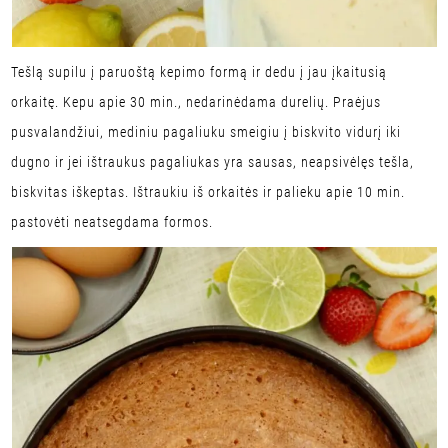
Tešlą supilu į paruoštą kepimo formą ir dedu į jau įkaitusią
orkaitę. Kepu apie 30 min., nedarinėdama durelių. Praėjus
pusvalandžiui, mediniu pagaliuku smeigiu į biskvito vidurį iki
dugno ir jei ištraukus pagaliukas yra sausas, neapsivėlęs tešla,
biskvitas iškeptas. Ištraukiu iš orkaitės ir palieku apie 10 min.
pastovėti neatsegdama formos.