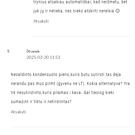
trynius atsakiau automatiškai, kad neišmetu, bet
juk jų ir nelieka, nes nieko atskirti nereikia 🙂
Atsakyti
Do
parašė:
2025-03-20 11:53
Nesaldinto kondensuoto pieno,kuris butu sutirsti tas deja
nerandu pas mus pirmt (gyvenu ne LT). Kokia alternatyva? Yra
tik nesutirstinto,kuris pilamas i kava…Gal tiesiog kieki
sumazint ir tiktu ir netirstintas?
Atsakyti