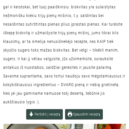
gal ir keistokai, bet tuoj paaiškinsiu: biskvitas yra sulaistytas
nežmonišku kiekiu trijų pienų mišinio, t.y. saldintas bei
nesaldintas sutirštintas pienas plius įprastas pienas. Kai turėsite
iškepę biskvitą ir užmaišysite trijų pienų mišinį, jums tikrai kils
klausimų, ar ta Amelija nenusišnekėjo recepte, nes KAIP tiek
skysčio sugers toks mažas biskvitas. Bet vėlgi – tikėkit manim,
sugers. Ir kai jį vėliau valgysite, jūs užsimerksite, surauksite
antakius iš nuostabos, saldžiai gėrėsitės ir jausite palaimą.
Savaime suprantama, savo tortui naudoju savo mėgstamiausius ir
kokybiškiausius ingredientus – DVARO pieną ir riebią grietinėlę.
Nes jei jau gaminame namuose tokį desertą, tebūnie jis
aukščiausio lygio :).
Peršokti į receptą
Spausdinti receptą