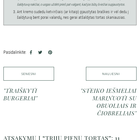
šaldytuvą nakčiai, o uogas uždėti prieš pat valgant, kad jos būtų šviežiai supjaustytos.
Ant kremo sudedu ketvirčiais (ar kitaip) pjaustytas braškes ir vėl dedu į
šaldytuvą bent porai valandų, nes gerai atšaldytas tortas skaniausias.
Pasidalinkite:
SENESNI
NAUJESNI
"TRAIŠKYTI
"STEIKO IEŠMELIAI
BURGERIAI"
MARINUOTI SU
OBUOLIAIS IR
ČIOBRELIAIS"
ATSAKYMŲ Į “TRIJŲ PIENŲ TORTAS”: 11