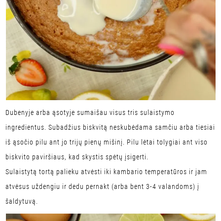
Dubenyje arba ąsotyje sumaišau visus tris sulaistymo
ingredientus. Subadžius biskvitą neskubėdama samčiu arba tiesiai
iš ąsočio pilu ant jo trijų pienų mišinį. Pilu lėtai tolygiai ant viso
biskvito paviršiaus, kad skystis spėtų įsigerti.
Sulaistytą tortą palieku atvėsti iki kambario temperatūros ir jam
atvėsus uždengiu ir dedu pernakt (arba bent 3-4 valandoms) į
šaldytuvą.