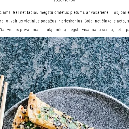
2020-10-09
čiams. Gal net labiau mėgstu omletus pietums ar vakarienei. Tokį omlet
eną, o įvairius vietinius padažus ir prieskonius. Soja, net šlakelis acto
. Dar vienas privalumas – tokį omletą mėgsta visa mano šeima, net ir 