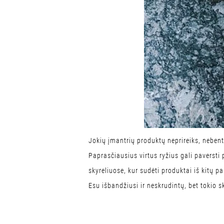
Jokių įmantrių produktų neprireiks, nebent
Paprasčiausius virtus ryžius gali paversti
skyreliuose, kur sudėti produktai iš kitų p
Esu išbandžiusi ir neskrudintų, bet tokio sk