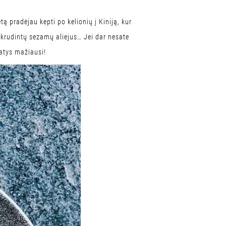
ą pradėjau kepti po kelionių į Kiniją, kur
, skrudintų sezamų aliejus… Jei dar nesate
patys mažiausi!