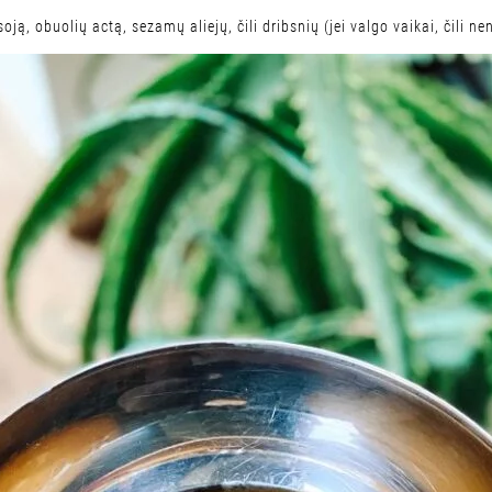
ją, obuolių actą, sezamų aliejų, čili dribsnių (jei valgo vaikai, čili ne