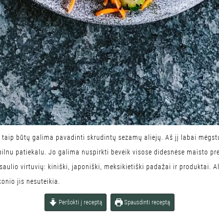
 taip būtų galima pavadinti skrudintų sezamų aliejų. Aš jį labai mėgstu
 pilnu patiekalu. Jo galima nuspirkti beveik visose didesnėse maisto pr
asaulio virtuvių: kiniški, japoniški, meksikietiški padažai ir produktai.
onio jis nesuteikia.
Peršokti į receptą
Spausdinti receptą