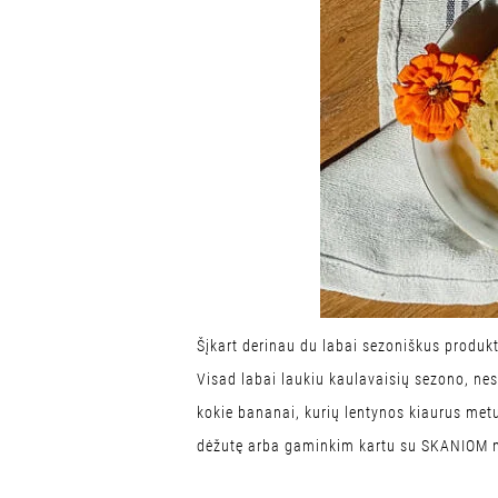
Šįkart derinau du labai sezoniškus produkt
Visad labai laukiu kaulavaisių sezono, nes
kokie bananai, kurių lentynos kiaurus metus 
dėžutę arba gaminkim kartu su SKANIOM 