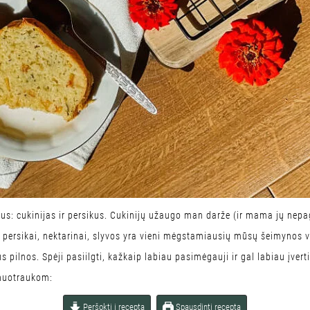
us: cukinijas ir persikus. Cukinijų užaugo man darže (ir mama jų nepaga
 persikai, nektarinai, slyvos yra vieni mėgstamiausių mūsų šeimynos vai
pilnos. Spėji pasiilgti, kažkaip labiau pasimėgauji ir gal labiau įvertin
nuotraukom:
Peršokti į receptą
Spausdinti receptą