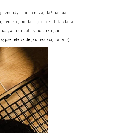
lą užmaišyti taip lengva, dažniausiai
, persikai, morkos…), o rezultatas labai
tus gaminti pati, o ne pirkti jau
šypsenėlė veide jau tiesiasi, haha :)).