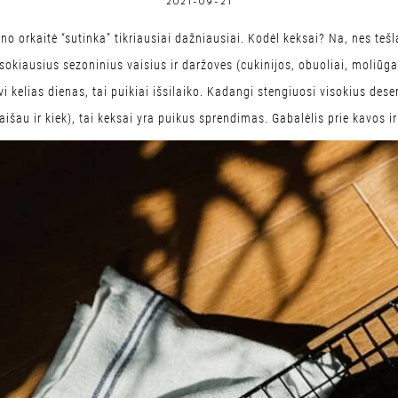
2021-09-21
ano orkaitė “sutinka” tikriausiai dažniausiai. Kodėl keksai? Na, nes teš
okiausius sezoninius vaisius ir daržoves (cukinijos, obuoliai, moliūgai
vi kelias dienas, tai puikiai išsilaiko. Kadangi stengiuosi visokius deser
išau ir kiek), tai keksai yra puikus sprendimas. Gabalėlis prie kavos ir 