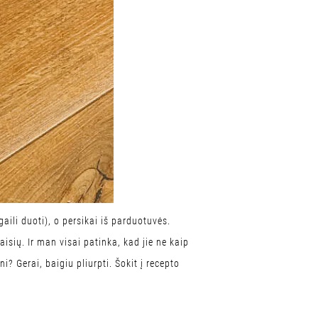
ili duoti), o persikai iš parduotuvės.
sių. Ir man visai patinka, kad jie ne kaip
i? Gerai, baigiu pliurpti. Šokit į recepto