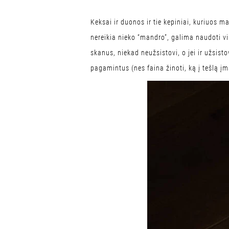
Keksai ir duonos ir tie kepiniai, kuriuos m
nereikia nieko “mandro”, galima naudoti vis
skanus, niekad neužsistovi, o jei ir užsisto
pagamintus (nes faina žinoti, ką į tešlą įma