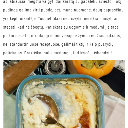
aš labiausiai mėgstu valgyti dar karštą su gabalėliu sviesto. Tokį
pudingą galima virti puode, bet, mano nuomone, daug paprasčiau
yra kepti orkaitėje. Tuomet tikrai neprisvyla, nereikia maišyti ar
stebėti, kad neišbėgtų. Patiektas su uogomis ir medumi jis taps
puikiu desertu, o kadangi mano versijoje žymiai mažiau cukraus,
nei standartiniuose receptuose, galimai tiktų ir kaip pusryčių
patiekalas. Praktiškai nulis pastangų, tad kviečiu išbandyti!