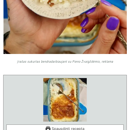
Įrašas sukurtas bendradarbiaujant su Pieno Žvaigždėmis, reklama
Spausdinti receptą