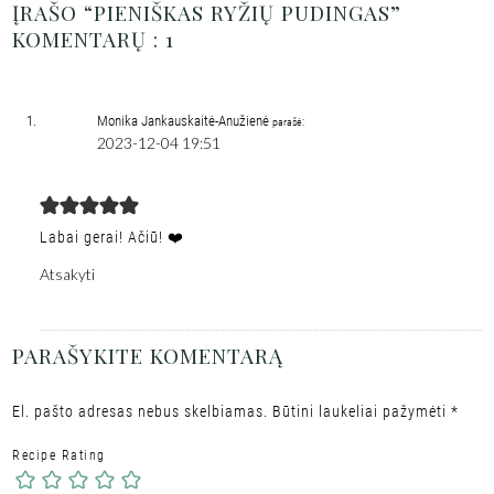
ĮRAŠO “PIENIŠKAS RYŽIŲ PUDINGAS”
KOMENTARŲ : 1
Monika Jankauskaitė-Anužienė
parašė:
2023-12-04 19:51
Labai gerai! Ačiū! ❤️
Atsakyti
PARAŠYKITE KOMENTARĄ
El. pašto adresas nebus skelbiamas.
Būtini laukeliai pažymėti
*
Recipe Rating