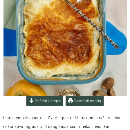
Peršokti į receptą
Spausdinti receptą
Ingredientų čia vos keli. Svarbu pasirinkti tinkamus ryžius – čia
reikia apvaliagrūdžių. O daugiausia čia prireiks pieno, kurį