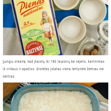
Įjungiu orkaitę, kad įkaistų iki 180 laipsnių be vėjelio, kaitinimas
iš viršaus ir apačios. Groteles įstatau viena lentynėle žemiau nei
centras.