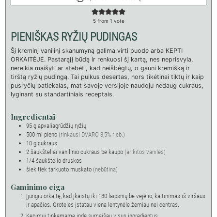
5
from 1 vote
PIENIŠKAS RYŽIŲ PUDINGAS
Šį kreminį vanilinį skanumyną galima virti puode arba KEPTI
ORKAITĖJE. Pastarąjį būdą ir renkuosi šį kartą, nes neprisvyla,
nereikia maišyti ar stebėti, kad neišbėgtų, o gauni kremišką ir
tirštą ryžių pudingą. Tai puikus desertas, nors tikėtinai tiktų ir kaip
pusryčių patiekalas, mat savoje versijoje naudoju nedaug cukraus,
lyginant su standartiniais receptais.
Ingredientai
95
g
apvaliagrūdžių ryžių
500
ml
pieno
(rinkausi DVARO 3,5% rieb.)
10
g
cukraus
2
šaukšteliai
vanilinio cukraus be kaupo
(ar kitos vanilės)
1/4
šaukštelio
druskos
šiek tiek tarkuoto muskato
(nebūtina)
Gaminimo eiga
Įjungiu orkaitę, kad įkaistų iki 180 laipsnių be vėjelio, kaitinimas iš viršaus
ir apačios. Groteles įstatau viena lentynėle žemiau nei centras.
Kepimui tinkamame inde sumaišau visus ingredientus.