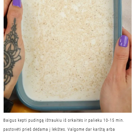
Baigus kepti pudingą ištraukiu iš orkaitės ir palieku 10-15 min.
pastovėti prieš dėdama į lėkštes. Valgome dar karštą arba