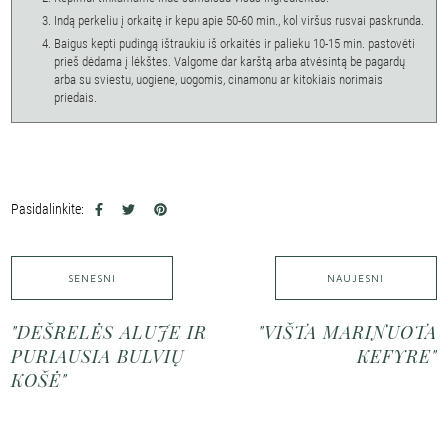
Indą perkeliu į orkaitę ir kepu apie 50-60 min., kol viršus rusvai paskrunda.
Baigus kepti pudingą ištraukiu iš orkaitės ir palieku 10-15 min. pastovėti
prieš dėdama į lėkštes. Valgome dar karštą arba atvėsintą be pagardų
arba su sviestu, uogiene, uogomis, cinamonu ar kitokiais norimais
priedais.
Pasidalinkite:
SENESNI
NAUJESNI
"DEŠRELĖS ALUJE IR
"VIŠTA MARINUOTA
PURIAUSIA BULVIŲ
KEFYRE"
KOŠĖ"