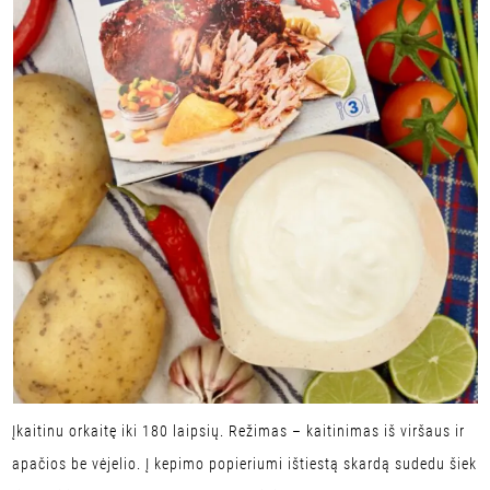
Įkaitinu orkaitę iki 180 laipsių. Režimas – kaitinimas iš viršaus ir
apačios be vėjelio. Į kepimo popieriumi ištiestą skardą sudedu šiek