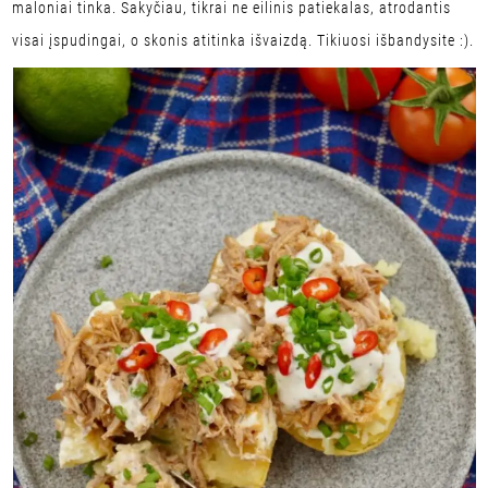
maloniai tinka. Sakyčiau, tikrai ne eilinis patiekalas, atrodantis
visai įspudingai, o skonis atitinka išvaizdą. Tikiuosi išbandysite :).