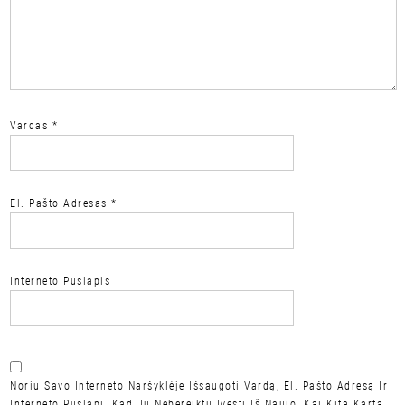
Vardas
*
El. Pašto Adresas
*
Interneto Puslapis
Noriu Savo Interneto Naršyklėje Išsaugoti Vardą, El. Pašto Adresą Ir
Interneto Puslapį, Kad Jų Nebereiktų Įvesti Iš Naujo, Kai Kitą Kartą