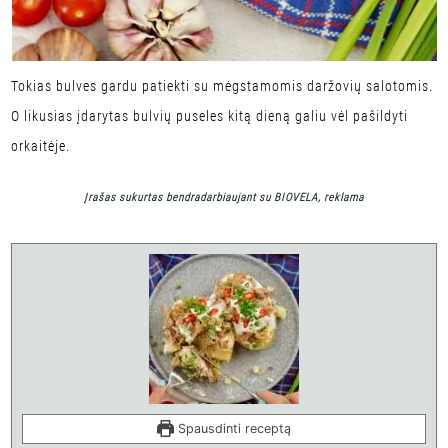
Tokias bulves gardu patiekti su mėgstamomis daržovių salotomis.
O likusias įdarytas bulvių puseles kitą dieną galiu vėl pašildyti
orkaitėje.
Įrašas sukurtas bendradarbiaujant su BIOVELA, reklama
Spausdinti receptą