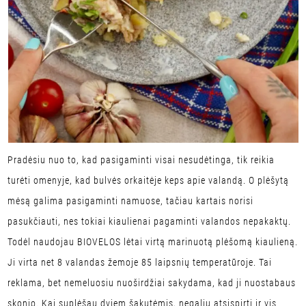
Pradėsiu nuo to, kad pasigaminti visai nesudėtinga, tik reikia
turėti omenyje, kad bulvės orkaitėje keps apie valandą. O plėšytą
mėsą galima pasigaminti namuose, tačiau kartais norisi
pasukčiauti, nes tokiai kiaulienai pagaminti valandos nepakaktų.
Todėl naudojau BIOVELOS lėtai virtą marinuotą plėšomą kiaulieną.
Ji virta net 8 valandas žemoje 85 laipsnių temperatūroje. Tai
reklama, bet nemeluosiu nuoširdžiai sakydama, kad ji nuostabaus
skonio. Kai suplėšau dviem šakutėmis, negaliu atsispirti ir vis