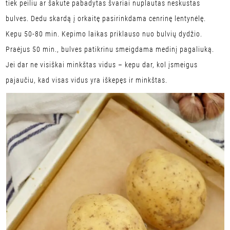
tiek peiliu ar šakute pabadytas švariai nuplautas neskustas
bulves. Dedu skardą į orkaitę pasirinkdama cenrinę lentynėlę.
Kepu 50-80 min. Kepimo laikas priklauso nuo bulvių dydžio.
Praėjus 50 min., bulves patikrinu smeigdama medinį pagaliuką.
Jei dar ne visiškai minkštas vidus – kepu dar, kol įsmeigus
pajaučiu, kad visas vidus yra iškepęs ir minkštas.