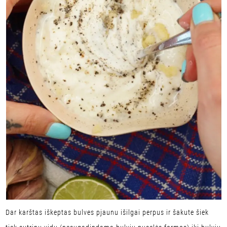
Dar karštas iškeptas bulves pjaunu išilgai perpus ir šakute šiek