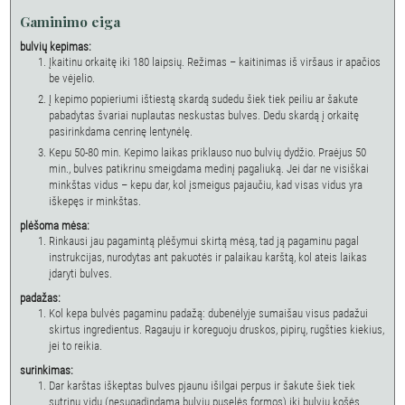
Gaminimo eiga
bulvių kepimas:
Įkaitinu orkaitę iki 180 laipsių. Režimas – kaitinimas iš viršaus ir apačios
be vėjelio.
Į kepimo popieriumi ištiestą skardą sudedu šiek tiek peiliu ar šakute
pabadytas švariai nuplautas neskustas bulves. Dedu skardą į orkaitę
pasirinkdama cenrinę lentynėlę.
Kepu 50-80 min. Kepimo laikas priklauso nuo bulvių dydžio. Praėjus 50
min., bulves patikrinu smeigdama medinį pagaliuką. Jei dar ne visiškai
minkštas vidus – kepu dar, kol įsmeigus pajaučiu, kad visas vidus yra
iškepęs ir minkštas.
plėšoma mėsa:
Rinkausi jau pagamintą plėšymui skirtą mėsą, tad ją pagaminu pagal
instrukcijas, nurodytas ant pakuotės ir palaikau karštą, kol ateis laikas
įdaryti bulves.
padažas:
Kol kepa bulvės pagaminu padažą: dubenėlyje sumaišau visus padažui
skirtus ingredientus. Ragauju ir koreguoju druskos, pipirų, rugšties kiekius,
jei to reikia.
surinkimas:
Dar karštas iškeptas bulves pjaunu išilgai perpus ir šakute šiek tiek
sutrinu vidų (nesugadindama bulvių puselės formos) iki bulvių košės.