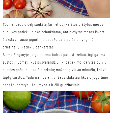
Tuomet dedu didelį šaukštą (ar net du) karštos plėšytos mėsos.
ei bulves patiekiu nieko nelaukdama, ant plėšytos mėsos iškart
šlakštau likusio jogurtinio padažo barstau žalumynų ir čili
griežinėlių. Patiekiu dar karštas.
Šiame žingsnyje, jeigu norima bulves patiekti vėliau, irgi galima
sustoti. Tuomet likus pusvalandžiui iki patiekimo įdarytas bulvių
puseles pašaunu į karštą orkaitę maždaug 20-30 minučių, kol vėl
taptų karštos. Tada išėmus ant viršaus šlakstau likusio jogurtinio
padažo, barstyau žalumynais ir čili griežinėliais.