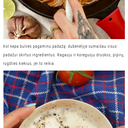
Kol kepa bulvės pagaminu padažą: dubenėlyje sumaišau visus
padažui skirtus ingredientus. Ragauju ir koreguoju druskos, pipirų,
rugšties kiekius, jei to reikia.