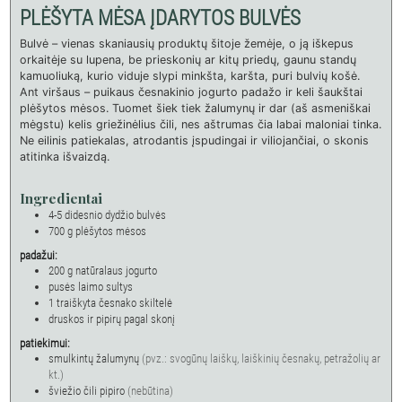
PLĖŠYTA MĖSA ĮDARYTOS BULVĖS
Bulvė – vienas skaniausių produktų šitoje žemėje, o ją iškepus
orkaitėje su lupena, be prieskonių ar kitų priedų, gaunu standų
kamuoliuką, kurio viduje slypi minkšta, karšta, puri bulvių košė.
Ant viršaus – puikaus česnakinio jogurto padažo ir keli šaukštai
plėšytos mėsos. Tuomet šiek tiek žalumynų ir dar (aš asmeniškai
mėgstu) kelis griežinėlius čili, nes aštrumas čia labai maloniai tinka.
Ne eilinis patiekalas, atrodantis įspudingai ir viliojančiai, o skonis
atitinka išvaizdą.
Ingredientai
4-5
didesnio dydžio bulvės
700
g
plėšytos mėsos
padažui:
200
g
natūralaus jogurto
pusės laimo sultys
1
traiškyta česnako skiltelė
druskos ir pipirų pagal skonį
patiekimui:
smulkintų žalumynų
(pvz.: svogūnų laiškų, laiškinių česnakų, petražolių ar
kt.)
šviežio čili pipiro
(nebūtina)