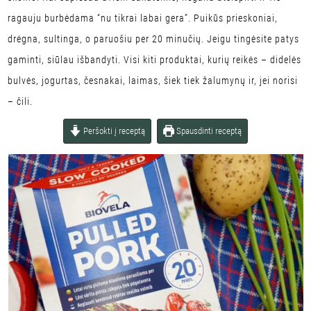
ragauju burbėdama “nu tikrai labai gera”. Puikūs prieskoniai,
drėgna, sultinga, o paruošiu per 20 minučių. Jeigu tingėsite patys
gaminti, siūlau išbandyti. Visi kiti produktai, kurių reikės – didelės
bulvės, jogurtas, česnakai, laimas, šiek tiek žalumynų ir, jei norisi
– čili.
Peršokti į receptą
Spausdinti receptą