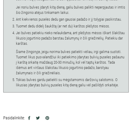
Jei noriu bulves įdaryti kitą dieną, galiu bulves palikti neperpjautas ir imtis
šio žingsnio atėjus tinkamam laikui.
Ant kiekvienos puselės dedu gan gausiai padažo ir jį tolygiai paskirstau.
Tuomet dedu didelį šaukštą (ar net du) karštos plėšytos mėsos.
Jei bulves patiekiu nieko nelaukdama, ant plėšytos mėsos iškart šlakštau
likusio jogurtinio padažo barstau žalumynų ir čili griežinėlių. Patiekiu dar
karštas.
Šiame žingsnyje, jeigu norima bulves patiekti vėliau, irgi galima sustoti.
Tuomet likus pusvalandžiui iki patiekimo įdarytas bulvių puseles pašaunu
į karštą orkaitę maždaug 20-30 minučių, kol vėl taptų karštos. Tada
išėmus ant viršaus šlakstau likusio jogurtinio padažo, barstyau
žalumynais ir čili griežinėliais.
Tokias bulves gardu patiekti su mėgstamomis daržovių salotomis. O
likusias įdarytas bulvių puseles kitą dieną galiu vėl pašildyti orkaitėje.
Pasidalinkite: