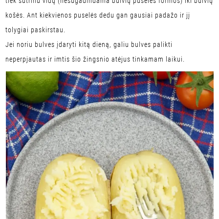
tiek sutrinu vidų (nesugadindama bulvių puselės formos) iki bulvių
košės. Ant kiekvienos puselės dedu gan gausiai padažo ir jį
tolygiai paskirstau.
Jei noriu bulves įdaryti kitą dieną, galiu bulves palikti
neperpjautas ir imtis šio žingsnio atėjus tinkamam laikui.