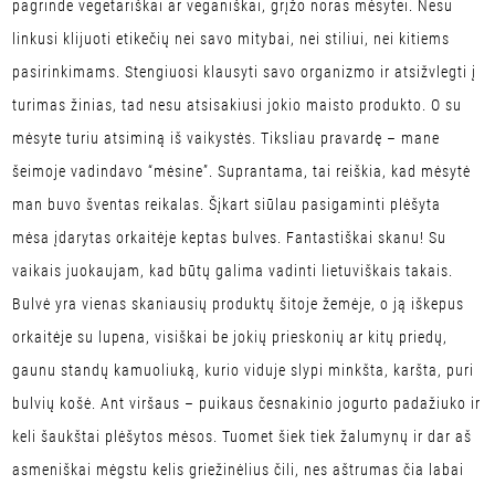
pagrinde vegetariškai ar veganiškai, grįžo noras mėsytei. Nesu
linkusi klijuoti etikečių nei savo mitybai, nei stiliui, nei kitiems
pasirinkimams. Stengiuosi klausyti savo organizmo ir atsižvlegti į
turimas žinias, tad nesu atsisakiusi jokio maisto produkto. O su
mėsyte turiu atsiminą iš vaikystės. Tiksliau pravardę – mane
šeimoje vadindavo “mėsine”. Suprantama, tai reiškia, kad mėsytė
man buvo šventas reikalas. Šįkart siūlau pasigaminti plėšyta
mėsa įdarytas orkaitėje keptas bulves. Fantastiškai skanu! Su
vaikais juokaujam, kad būtų galima vadinti lietuviškais takais.
Bulvė yra vienas skaniausių produktų šitoje žemėje, o ją iškepus
orkaitėje su lupena, visiškai be jokių prieskonių ar kitų priedų,
gaunu standų kamuoliuką, kurio viduje slypi minkšta, karšta, puri
bulvių košė. Ant viršaus – puikaus česnakinio jogurto padažiuko ir
keli šaukštai plėšytos mėsos. Tuomet šiek tiek žalumynų ir dar aš
asmeniškai mėgstu kelis griežinėlius čili, nes aštrumas čia labai