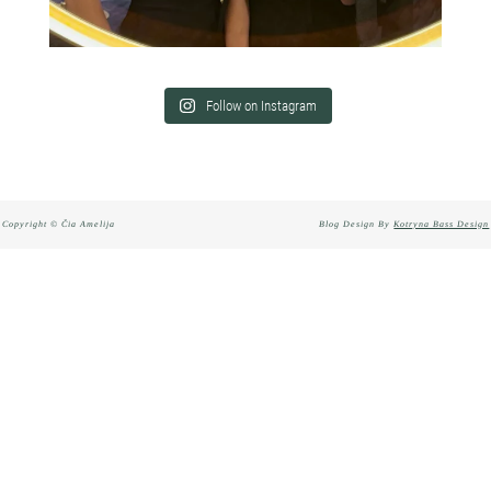
Follow on Instagram
Copyright © Čia Amelija
Blog Design By
Kotryna Bass Design