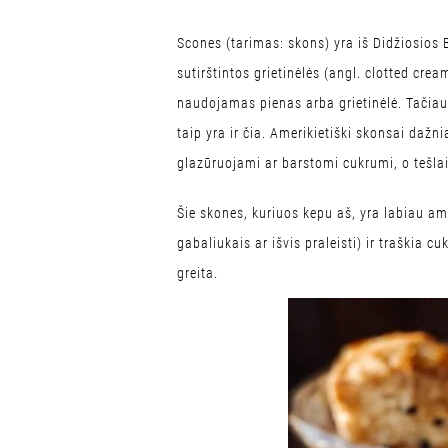
Scones (tarimas: skons) yra iš Didžiosios B
sutirštintos grietinėlės (angl. clotted crea
naudojamas pienas arba grietinėlė. Tačiau y
taip yra ir čia. Amerikietiški skonsai dažni
glazūruojami ar barstomi cukrumi, o tešl
Šie skones, kuriuos kepu aš, yra labiau am
gabaliukais ar išvis praleisti) ir traškia c
greita.