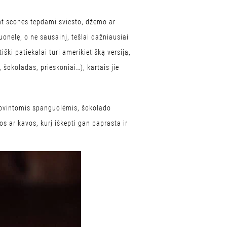
 ant scones tepdami sviesto, džemo ar
duonelę, o ne sausainį, tešlai dažniausiai
ški patiekalai turi amerikietišką versiją,
, šokoladas, prieskoniai…), kartais jie
džiovintomis spanguolėmis, šokolado
tos ar kavos, kurį iškepti gan paprasta ir