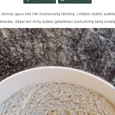
 skonsai įgaus šiek tiek sluoksniuotą tekstūrą. Į didesnį dubenį sudedu
išmaišau. Dabar ant miltų sudedu gabalėliais susmulkintą šaltą sviest