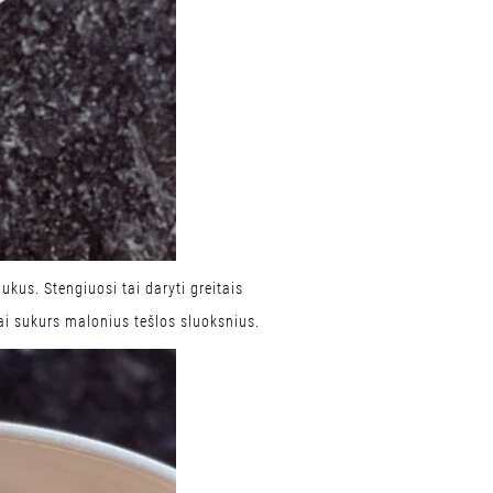
iukus. Stengiuosi tai daryti greitais
iai sukurs malonius tešlos sluoksnius.