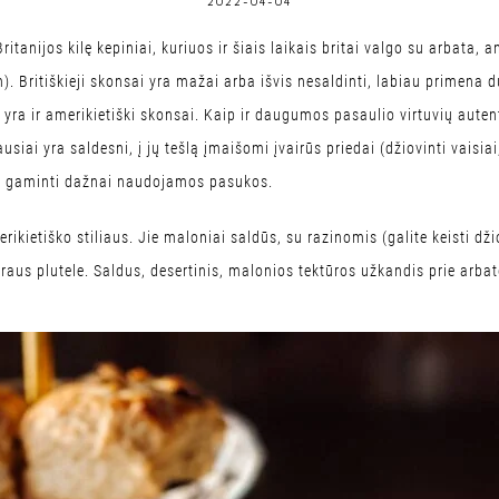
2022-04-04
ritanijos kilę kepiniai, kuriuos ir šiais laikais britai valgo su arbata,
m). Britiškieji skonsai yra mažai arba išvis nesaldinti, labiau primena 
ra ir amerikietiški skonsai. Kaip ir daugumos pasaulio virtuvių autenti
ausiai yra saldesni, į jų tešlą įmaišomi įvairūs priedai (džiovinti vaisiai
ai gaminti dažnai naudojamos pasukos.
erikietiško stiliaus. Jie maloniai saldūs, su razinomis (galite keisti 
ukraus plutele. Saldus, desertinis, malonios tektūros užkandis prie arba