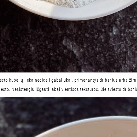
sviesto kubelių lieka nedideli gabaliukai, primenantys dribsnius arba žirn
iesto. Nesistengiu išgauti labai vientisos tekstūros. Šie sviesto dribsn