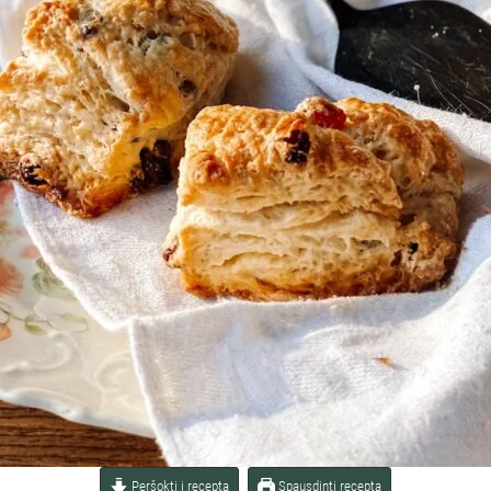
Peršokti į receptą
Spausdinti receptą