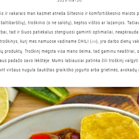
2023-09-20
ais ir vakarais man kasmet atneša šiltesnio ir komfortiškesnio maisto
 šaltibarščių), troškinio (o ne salotų), keptos vištos ar lazanijos. Tač
bai, tad ir šiuos patiekalus stengiuosi gaminti optimaliai, neapkraud
 troškinys, kurį mes namuose vadiname CHILI (
), yra darbo dienų va
čili
rių produktų. Troškinį mėgsta visa mano šeima, tad gaminu neaštriai, o 
aštraus padažo savo lėkštėje. Mums labiausiai patinka čili troškinį valgy
 ant viršaus nugula šaukštas graikiško jogurto arba grietinės, avokadų g