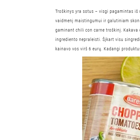
Troškinys yra sotus – visgi pagamintas iš
vaidmenį maistingumui ir galutiniam skoni
gaminant chili con carne troškinį. Kakava č
ingrediento nepraleisti. Šįkart visu singr
kainavo vos virš 6 eurų. Kadangi produktu