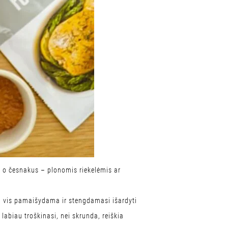
, o česnakus – plonomis riekelėmis ar
epu vis pamaišydama ir stengdamasi išardyti
labiau troškinasi, nei skrunda, reiškia