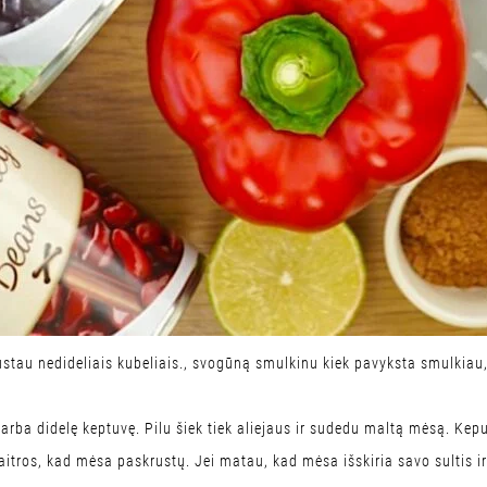
stau nedideliais kubeliais., svogūną smulkinu kiek pavyksta smulkiau
ą arba didelę keptuvę. Pilu šiek tiek aliejaus ir sudedu maltą mėsą. K
tros, kad mėsa paskrustų. Jei matau, kad mėsa išskiria savo sultis ir 