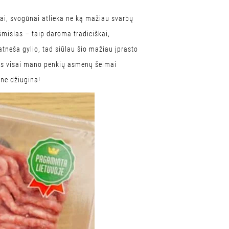
rai, svogūnai atlieka ne ką mažiau svarbų
mislas – taip daroma tradiciškai,
atneša gylio, tad siūlau šio mažiau įprasto
inys visai mano penkių asmenų šeimai
ne džiugina!