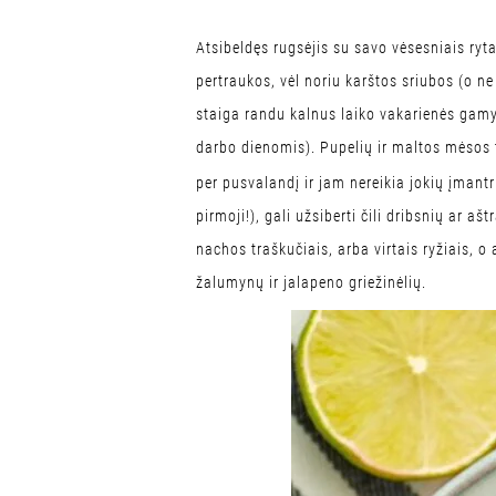
Atsibeldęs rugsėjis su savo vėsesniais ryt
pertraukos, vėl noriu karštos sriubos (o ne
staiga randu kalnus laiko vakarienės gamy
darbo dienomis). Pupelių ir maltos mėsos
per pusvalandį ir jam nereikia jokių įmant
pirmoji!), gali užsiberti čili dribsnių ar 
nachos traškučiais, arba virtais ryžiais, o
žalumynų ir jalapeno griežinėlių.