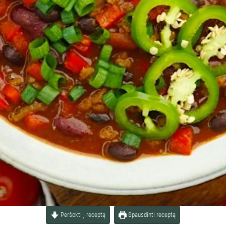
Peršokti į receptą
Spausdinti receptą