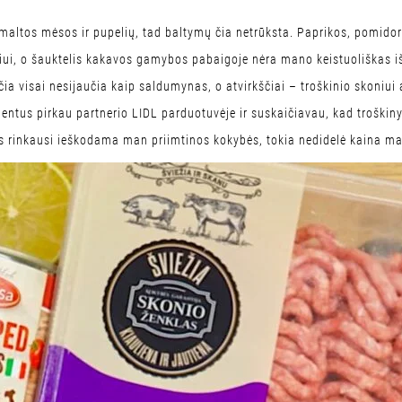
 maltos mėsos ir pupelių, tad baltymų čia netrūksta. Paprikos, pomido
ui, o šauktelis kakavos gamybos pabaigoje nėra mano keistuoliškas iš
ia visai nesijaučia kaip saldumynas, o atvirkščiai – troškinio skoniui 
edientus pirkau partnerio LIDL parduotuvėje ir suskaičiavau, kad trošk
s rinkausi ieškodama man priimtinos kokybės, tokia nedidelė kaina ma