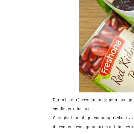
Paruošiu daržoves: nuplautą paprikas pjau
smulkiais kubeliais.
Gerai įkaitinu gilų plačiadugnį troškintuv
didesnius mėsos gumuliukus ant didelės kai