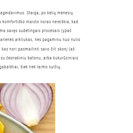
 pageidavimus. Staiga, po kelių mėnesių
iau komfortiško maisto noras nereiškia, kad
ama savęs sudėtingais procesais (ypač
karienės arkliukas, nes pagaminu nuo nulio
kas nori pasmailinti savo čili skonį (aš
ti su česnakiniu batonu, arba kukurūziniais
abalėliai, šiek tiek laimo sulčių,