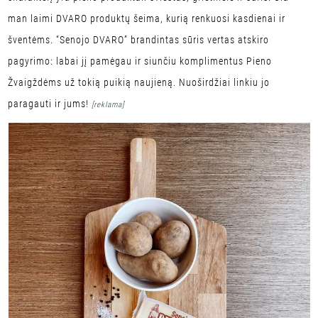
man laimi DVARO produktų šeima, kurią renkuosi kasdienai ir
šventėms. “Senojo DVARO” brandintas sūris vertas atskiro
pagyrimo: labai jį pamėgau ir siunčiu komplimentus Pieno
Žvaigždėms už tokią puikią naujieną. Nuoširdžiai linkiu jo
paragauti ir jums!
[reklama]