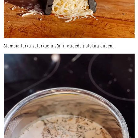
Stambia tarka sutarkuoju sūrį ir atidedu į atskirą dubenį.