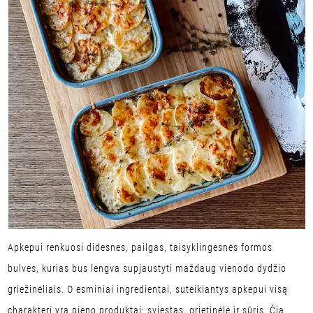
Apkepui renkuosi didesnes, pailgas, taisyklingesnės formos
bulves, kurias bus lengva supjaustyti maždaug vienodo dydžio
griežinėliais. O esminiai ingredientai, suteikiantys apkepui visą
charakterį yra pieno produktai: sviestas, grietinėlė ir sūris. Čia