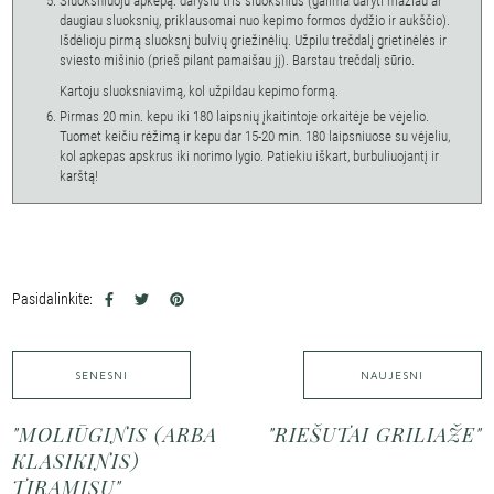
Sluoksniuoju apkepą: darysiu tris sluoksnius (galima daryti mažiau ar
daugiau sluoksnių, priklausomai nuo kepimo formos dydžio ir aukščio).
Išdėlioju pirmą sluoksnį bulvių griežinėlių. Užpilu trečdalį grietinėlės ir
sviesto mišinio (prieš pilant pamaišau jį). Barstau trečdalį sūrio.
Kartoju sluoksniavimą, kol užpildau kepimo formą.
Pirmas 20 min. kepu iki 180 laipsnių įkaitintoje orkaitėje be vėjelio.
Tuomet keičiu rėžimą ir kepu dar 15-20 min. 180 laipsniuose su vėjeliu,
kol apkepas apskrus iki norimo lygio. Patiekiu iškart, burbuliuojantį ir
karštą!
Pasidalinkite:
SENESNI
NAUJESNI
"MOLIŪGINIS (ARBA
"RIEŠUTAI GRILIAŽE"
KLASIKINIS)
TIRAMISU"