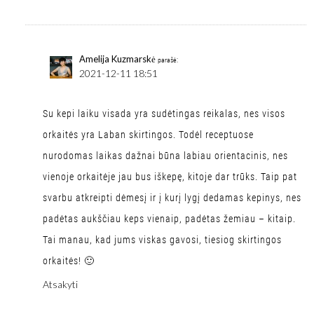
Amelija Kuzmarskė
parašė:
2021-12-11 18:51
Su kepi laiku visada yra sudėtingas reikalas, nes visos
orkaitės yra Laban skirtingos. Todėl receptuose
nurodomas laikas dažnai būna labiau orientacinis, nes
vienoje orkaitėje jau bus iškepę, kitoje dar trūks. Taip pat
svarbu atkreipti dėmesį ir į kurį lygį dedamas kepinys, nes
padėtas aukščiau keps vienaip, padėtas žemiau – kitaip.
Tai manau, kad jums viskas gavosi, tiesiog skirtingos
orkaitės! 🙂
Atsakyti