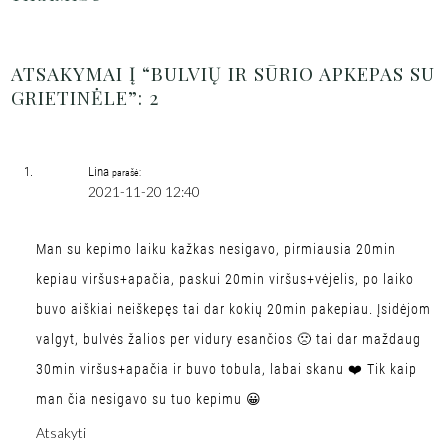
ATSAKYMAI Į “BULVIŲ IR SŪRIO APKEPAS SU
GRIETINĖLE”: 2
Lina
parašė:
2021-11-20 12:40
Man su kepimo laiku kažkas nesigavo, pirmiausia 20min
kepiau viršus+apačia, paskui 20min viršus+vėjelis, po laiko
buvo aiškiai neiškepęs tai dar kokių 20min pakepiau. Įsidėjom
valgyt, bulvės žalios per vidury esančios 🙁 tai dar maždaug
30min viršus+apačia ir buvo tobula, labai skanu ❤️ Tik kaip
man čia nesigavo su tuo kepimu 😀
Atsakyti