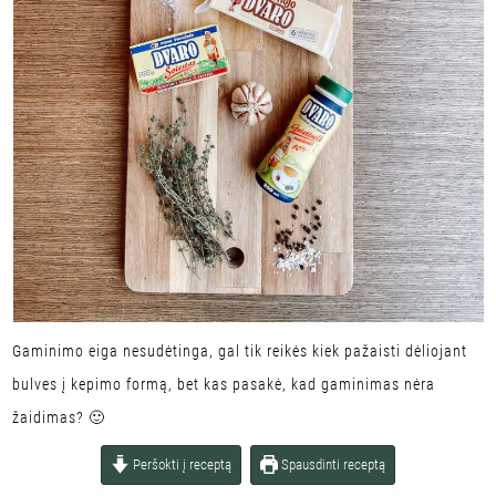
Gaminimo eiga nesudėtinga, gal tik reikės kiek pažaisti dėliojant
bulves į kepimo formą, bet kas pasakė, kad gaminimas nėra
žaidimas? 🙂
Peršokti į receptą
Spausdinti receptą