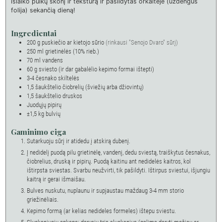
išlaiko puikų skonį ir tekstūrą ir pašildytas orkaitėje (uždengus
folija) sekančią dieną!
Ingredientai
200
g
puskiečio ar kietojo sūrio
(rinkausi "Senojo Dvaro" sūrį)
250
ml
grietinėlės (10% rieb.)
70
ml
vandens
60
g
sviesto (ir dar gabalėlio kepimo formai ištepti)
3-4
česnako skiltelės
1,5
šaukštelio
čiobrelių (šviežių arba džiovintų)
1,5
šaukštelio
druskos
Juodųjų pipirų
±1,5
kg
bulvių
Gaminimo eiga
Sutarkuoju sūrį ir atidedu į atskirą dubenį.
Į nedidelį puodą pilu grietinėlę, vandenį, dedu sviestą, traiškytus česnakus,
čiobrelius, druską ir pipirų. Puodą kaitinu ant nedidelės kaitros, kol
ištirpsta sviestas. Svarbu neužvirti, tik pašildyti. Ištirpus sviestui, išjungiu
kaitrą ir gerai išmaišau.
Bulves nuskutu, nuplaunu ir supjaustau maždaug 3-4 mm storio
griežinėliais.
Kepimo formą (ar kelias nedideles formeles) ištepu sviestu.