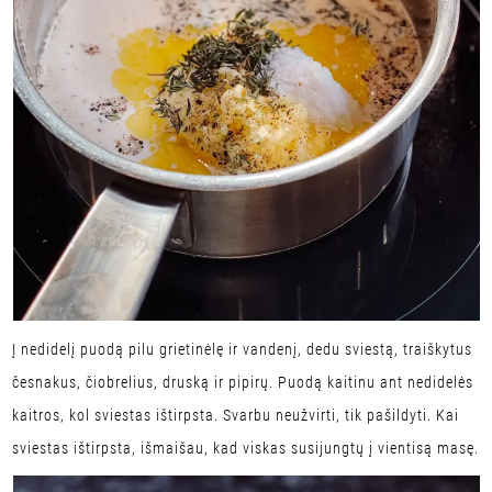
Į nedidelį puodą pilu grietinėlę ir vandenį, dedu sviestą, traiškytus
česnakus, čiobrelius, druską ir pipirų. Puodą kaitinu ant nedidelės
kaitros, kol sviestas ištirpsta. Svarbu neužvirti, tik pašildyti. Kai
sviestas ištirpsta, išmaišau, kad viskas susijungtų į vientisą masę.