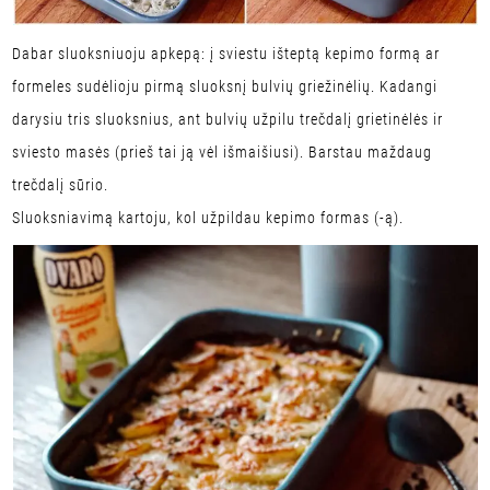
Dabar sluoksniuoju apkepą: į sviestu išteptą kepimo formą ar
formeles sudėlioju pirmą sluoksnį bulvių griežinėlių. Kadangi
darysiu tris sluoksnius, ant bulvių užpilu trečdalį grietinėlės ir
sviesto masės (prieš tai ją vėl išmaišiusi). Barstau maždaug
trečdalį sūrio.
Sluoksniavimą kartoju, kol užpildau kepimo formas (-ą).