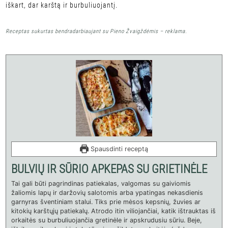
iškart, dar karštą ir burbuliuojantį.
Receptas sukurtas bendradarbiaujant su Pieno Žvaigždėmis – reklama.
Spausdinti receptą
BULVIŲ IR SŪRIO APKEPAS SU GRIETINĖLE
Tai gali būti pagrindinas patiekalas, valgomas su gaiviomis
žaliomis lapų ir daržovių salotomis arba ypatingas nekasdienis
garnyras šventiniam stalui. Tiks prie mėsos kepsnių, žuvies ar
kitokių karštųjų patiekalų. Atrodo itin viliojančiai, katik ištrauktas iš
orkaitės su burbuliuojančia gretinėle ir apskrudusiu sūriu. Beje,