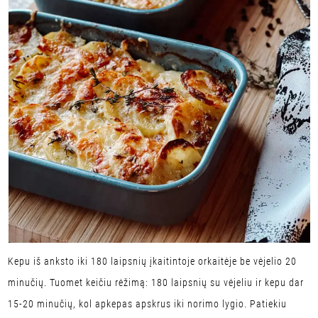
Kepu iš anksto iki 180 laipsnių įkaitintoje orkaitėje be vėjelio 20
minučių. Tuomet keičiu rėžimą: 180 laipsnių su vėjeliu ir kepu dar
15-20 minučių, kol apkepas apskrus iki norimo lygio. Patiekiu