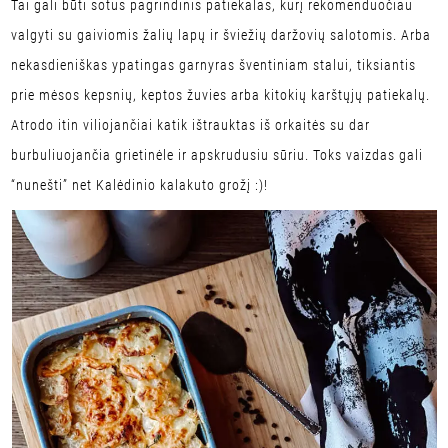
Tai gali būti sotus pagrindinis patiekalas, kurį rekomenduočiau
valgyti su gaiviomis žalių lapų ir šviežių daržovių salotomis. Arba
nekasdieniškas ypatingas garnyras šventiniam stalui, tiksiantis
prie mėsos kepsnių, keptos žuvies arba kitokių karštųjų patiekalų.
Atrodo itin viliojančiai katik ištrauktas iš orkaitės su dar
burbuliuojančia grietinėle ir apskrudusiu sūriu. Toks vaizdas gali
“nunešti” net Kalėdinio kalakuto grožį :)!