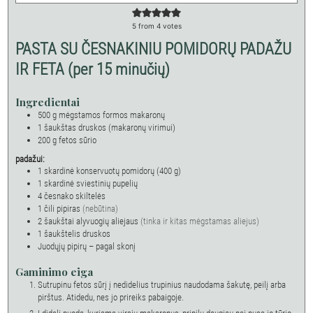
5
from
4
votes
PASTA SU ČESNAKINIU POMIDORŲ PADAŽU
IR FETA (per 15 minučių)
Ingredientai
500
g
mėgstamos formos makaronų
1
šaukštas
druskos (makaronų virimui)
200
g
fetos sūrio
padažui:
1
skardinė konservuotų pomidorų (400 g)
1
skardinė sviestinių pupelių
4
česnako skiltelės
1
čili pipiras
(nebūtina)
2
šaukštai
alyvuogių aliejaus
(tinka ir kitas mėgstamas aliejus)
1
šaukštelis
druskos
Juodųjų pipirų – pagal skonį
Gaminimo eiga
Sutrupinu fetos sūrį į nedidelius trupinius naudodama šakutę, peilį arba
pirštus. Atidedu, nes jo prireiks pabaigoje.