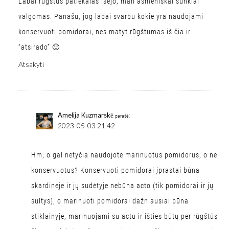
Labai rūgštus patiekalas išėjo, man asmeniškai sunkiai
valgomas. Panašu, jog labai svarbu kokie yra naudojami
konservuoti pomidorai, nes matyt rūgštumas iš čia ir
“atsirado” 🙂
Atsakyti
Amelija Kuzmarskė
parašė:
2023-05-03 21:42
Hm, o gal netyčia naudojote marinuotus pomidorus, o ne
konservuotus? Konservuoti pomidorai įprastai būna
skardinėje ir jų sudėtyje nebūna acto (tik pomidorai ir jų
sultys), o marinuoti pomidorai dažniausiai būna
stiklainyje, marinuojami su actu ir išties būtų per rūgštūs