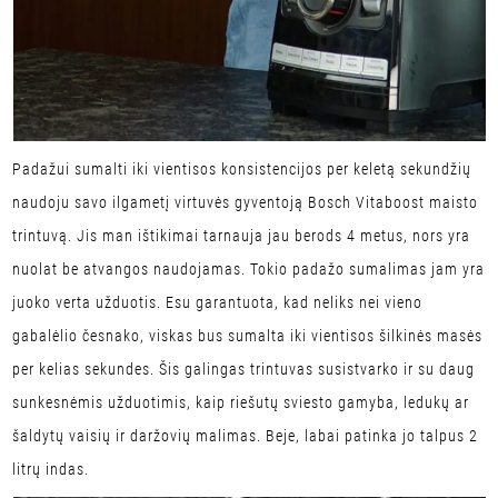
Padažui sumalti iki vientisos konsistencijos per keletą sekundžių
naudoju savo ilgametį virtuvės gyventoją Bosch Vitaboost maisto
trintuvą. Jis man ištikimai tarnauja jau berods 4 metus, nors yra
nuolat be atvangos naudojamas. Tokio padažo sumalimas jam yra
juoko verta užduotis. Esu garantuota, kad neliks nei vieno
gabalėlio česnako, viskas bus sumalta iki vientisos šilkinės masės
per kelias sekundes. Šis galingas trintuvas susistvarko ir su daug
sunkesnėmis užduotimis, kaip riešutų sviesto gamyba, ledukų ar
šaldytų vaisių ir daržovių malimas. Beje, labai patinka jo talpus 2
litrų indas.