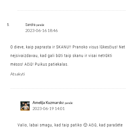
Sandra
parašė:
2023-06-16 18:46
O dieve, kaip paprasta ir SKANU!! Pranoko visus lūkesčius! Net
neįsivaizdavau, kad gali būti taip skanu ir visai netrūkti
mėsos! Ačiū! Puikus patiekalas.
Atsakyti
Amelija Kuzmarskė
parašė:
2023-06-19 14:01
Valio, labai smagu, kad taip patiko 🙂 Ačiū, kad parašėte