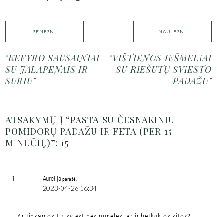
SENESNI
NAUJESNI
"KEFYRO SAUSAINIAI
"VIŠTIENOS IEŠMELIAI
SU JALAPENAIS IR
SU RIEŠUTŲ SVIESTO
SŪRIU"
PADAŽU"
ATSAKYMŲ Į “PASTA SU ČESNAKINIU
POMIDORŲ PADAŽU IR FETA (PER 15
MINUČIŲ)”: 15
Aurelija
parašė:
2023-04-26 16:34
Ar tinkamos tik sviestinės pupelės, ar ir betkokios kitos?