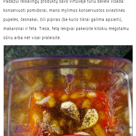
Padažui reikalingų produktų savo virtuvėje turiu beveik visada:
konservuoti pomidorai, mano mylimos konservuotos sviestinės
pupelės, česnakai, čili pipiras (be kurio tikrai galima apsieiti),
makaronai ir feta. Tiesa, fetą lengvai pakeisite kitokiu mėgstamu
sūriu arba net visai praleisite.