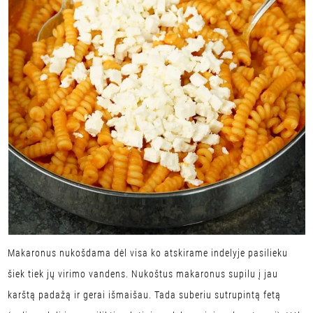
Makaronus nukošdama dėl visa ko atskirame indelyje pasilieku
šiek tiek jų virimo vandens. Nukoštus makaronus supilu į jau
karštą padažą ir gerai išmaišau. Tada suberiu sutrupintą fetą