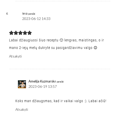
Ieva
parašė:
2023-06-12 14:33
Labai džiaugiuosi šiuo receptu 🙂 lengvas, maistingas, o ir
mano 2-iejų metų dukrytė su pasigardžiavimu valgo 😊
Atsakyti
Amelija Kuzmarskė
parašė:
2023-06-19 13:57
Koks man džiaugsmas, kad ir vaikai valgo :). Labai ačiū!
Atsakyti