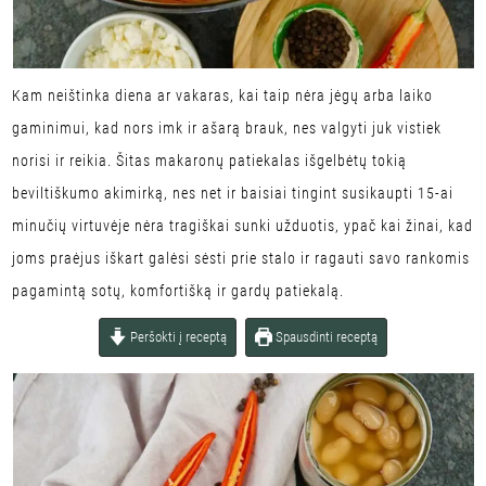
Kam neištinka diena ar vakaras, kai taip nėra jėgų arba laiko
gaminimui, kad nors imk ir ašarą brauk, nes valgyti juk vistiek
norisi ir reikia. Šitas makaronų patiekalas išgelbėtų tokią
beviltiškumo akimirką, nes net ir baisiai tingint susikaupti 15-ai
minučių virtuvėje nėra tragiškai sunki užduotis, ypač kai žinai, kad
joms praėjus iškart galėsi sėsti prie stalo ir ragauti savo rankomis
pagamintą sotų, komfortišką ir gardų patiekalą.
Peršokti į receptą
Spausdinti receptą