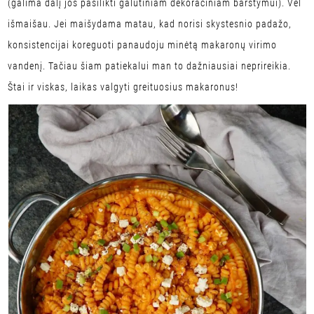
(galima dalį jos pasilikti galutiniam dekoraciniam barstymui). Vėl
išmaišau. Jei maišydama matau, kad norisi skystesnio padažo,
konsistencijai koreguoti panaudoju minėtą makaronų virimo
vandenį. Tačiau šiam patiekalui man to dažniausiai neprireikia.
Štai ir viskas, laikas valgyti greituosius makaronus!