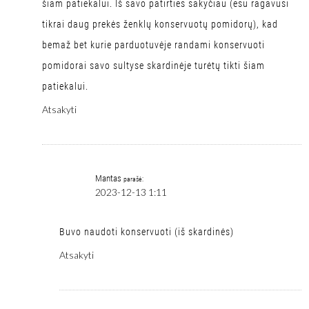
šiam patiekalui. Iš savo patirties sakyčiau (esu ragavusi
tikrai daug prekės ženklų konservuotų pomidorų), kad
bemaž bet kurie parduotuvėje randami konservuoti
pomidorai savo sultyse skardinėje turėtų tikti šiam
patiekalui.
Atsakyti
Mantas
parašė:
2023-12-13 1:11
Buvo naudoti konservuoti (iš skardinės)
Atsakyti