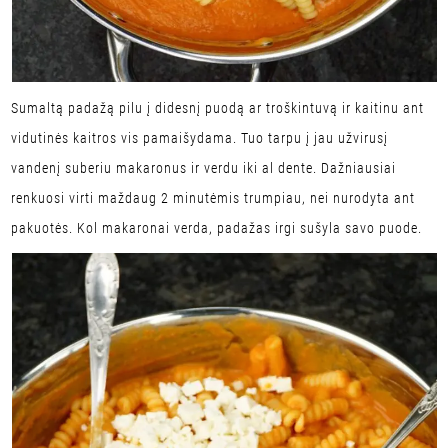
Sumaltą padažą pilu į didesnį puodą ar troškintuvą ir kaitinu ant
vidutinės kaitros vis pamaišydama. Tuo tarpu į jau užvirusį
vandenį suberiu makaronus ir verdu iki al dente. Dažniausiai
renkuosi virti maždaug 2 minutėmis trumpiau, nei nurodyta ant
pakuotės. Kol makaronai verda, padažas irgi sušyla savo puode.