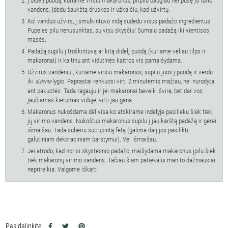
Į didelį puodą, kuriame virsiu makaronus, pripilu daugiau nei pusę jo tūrio
vandens. Įdedu šaukštą druskos ir užkaičiu, kad užvirtų.
Kol vanduo užvirs, į smulkintuvo indą sudedu visus padažo ingredientus.
Pupeles pilu nenusunktas, su visu skysčiu! Sumalu padažą iki vientisos
masės.
Padažą supilu į troškintuvą ar kitą didelį puodą (kuriame vėliau tilps ir
makaronai) ir kaitinu ant vidutinės kaitros vis pamaišydama.
Užvirus vandeniui, kuriame virsiu makaronus, supilu juos į puodą ir verdu
iki
lygio. Paprastai renkuosi virti 2 minutėmis mažiau, nei nurodyta
al dente
ant pakuotės. Tada ragauju ir jei makaronai beveik išvirę, bet dar vos
jaučiamas kietumas viduje, virti jau gana.
Makaronus nukošdama dėl visa ko atskirame indelyje pasilieku šiek tiek
jų virimo vandens. Nukoštus makaronus supilu į jau karštą padažą ir gerai
išmaišau. Tada suberiu sutrupintą fetą (galima dalį jos pasilikti
galutiniam dekoraciniam barstymui). Vėl išmaišau.
Jei atrodo, kad norisi skystesnio padažo, maišydama makaronus įpilu šiek
tiek makaronų virimo vandens. Tačiau šiam patiekalui man to dažniausiai
neprireikia. Valgome iškart!
Pasidalinkite: