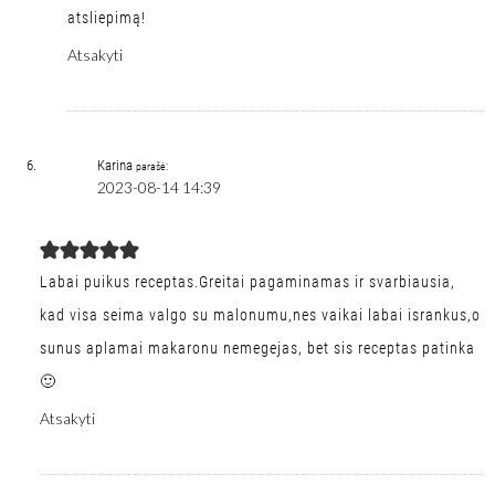
atsliepimą!
Atsakyti
Karina
parašė:
2023-08-14 14:39
Labai puikus receptas.Greitai pagaminamas ir svarbiausia,
kad visa seima valgo su malonumu,nes vaikai labai isrankus,o
sunus aplamai makaronu nemegejas, bet sis receptas patinka
🙂
Atsakyti