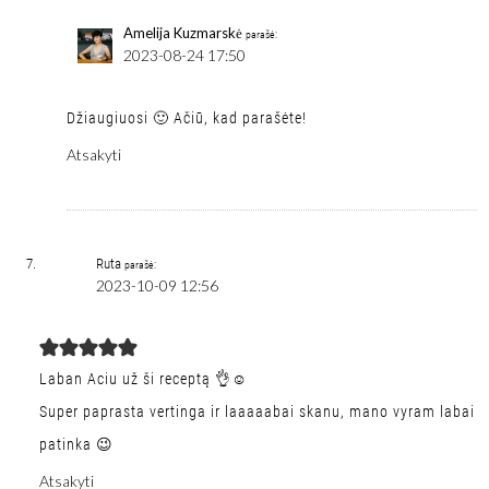
Amelija Kuzmarskė
parašė:
2023-08-24 17:50
Džiaugiuosi 🙂 Ačiū, kad parašėte!
Atsakyti
Ruta
parašė:
2023-10-09 12:56
Laban Aciu už ši receptą 👌☺️
Super paprasta vertinga ir laaaaabai skanu, mano vyram labai
patinka 😉
Atsakyti