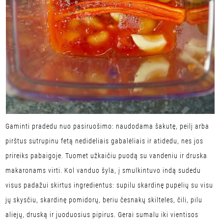
Gaminti pradedu nuo pasiruošimo: naudodama šakutę, peilį arba
pirštus sutrupinu fetą nedideliais gabalėliais ir atidedu, nes jos
prireiks pabaigoje. Tuomet užkaičiu puodą su vandeniu ir druska
makaronams virti. Kol vanduo šyla, į smulkintuvo indą sudedu
visus padažui skirtus ingredientus: supilu skardinę pupelių su visu
jų skysčiu, skardinę pomidorų, beriu česnakų skilteles, čili, pilu
aliejų, druską ir juoduosius pipirus. Gerai sumalu iki vientisos